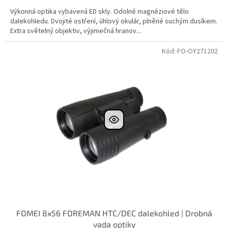
Výkonná optika vybavená ED skly. Odolné magnéziové tělo
dalekohledu. Dvojité ostření, úhlový okulár, plněné suchým dusíkem.
Extra světelný objektiv, výjimečná hranov...
Kód: FO-OY271202
FOMEI 8x56 FOREMAN HTC/DEC dalekohled | Drobná
vada optiky