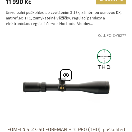
11 990 Kč
Univerzální puškohled se zvětšením 3-18x, záměrnou osnovou DX,
antireflex HTC, zamykatelné věžičky, regulací paralaxy a
elektronickou regulací červeného bodu. Vhodný...
Kód: FO-OY6277
DOPRAVA
ZDARMA
Nastřelení
zdarma
FOMEI 4,5-27x50 FOREMAN HTC PRO (THD), puškohled