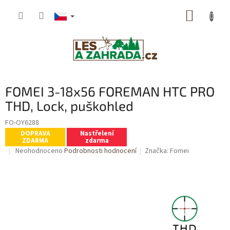
Přejít
NÁKUP
na
obsah
KOŠÍK
FOMEI 3-18x56 FOREMAN HTC PRO
THD, Lock, puškohled
FO-OY6288
DOPRAVA
Nastřelení
ZDARMA
zdarma
Průměrné
Neohodnoceno
Podrobnosti hodnocení
Značka:
Fomei
hodnocení
produktu
je
0,0
z
5
hvězdiček.