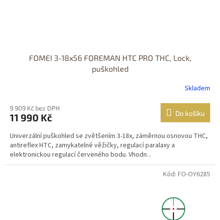
FOMEI 3-18x56 FOREMAN HTC PRO THC, Lock,
puškohled
Skladem
9 909 Kč bez DPH
Do košíku
11 990 Kč
Univerzální puškohled se zvětšením 3-18x, záměrnou osnovou THC,
antireflex HTC, zamykatelné věžičky, regulací paralaxy a
elektronickou regulací červeného bodu. Vhodn...
Kód: FO-OY6285
DOPRAVA
ZDARMA