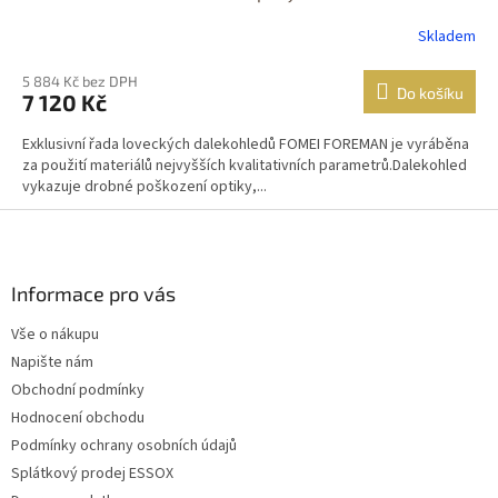
Skladem
5 884 Kč bez DPH
Do košíku
7 120 Kč
Exklusivní řada loveckých dalekohledů FOMEI FOREMAN je vyráběna
za použití materiálů nejvyšších kvalitativních parametrů.Dalekohled
vykazuje drobné poškození optiky,...
Z
á
p
a
Informace pro vás
t
Vše o nákupu
í
Napište nám
Obchodní podmínky
Hodnocení obchodu
Podmínky ochrany osobních údajů
Splátkový prodej ESSOX