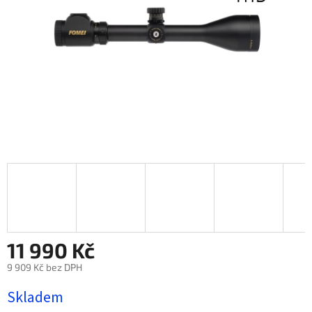
11 990 Kč
9 909 Kč bez DPH
Měrná
Skladem
cena: