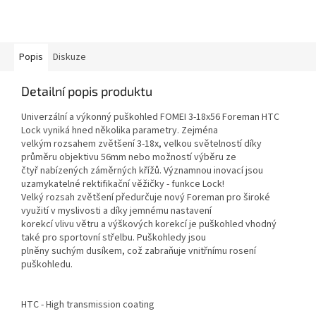
Popis
Diskuze
Detailní popis produktu
Univerzální a výkonný puškohled FOMEI 3-18x56 Foreman HTC
Lock vyniká hned několika parametry. Zejména
velkým rozsahem zvětšení 3-18x, velkou světelností díky
průměru objektivu 56mm nebo možností výběru ze
čtyř nabízených záměrných křížů. Významnou inovací jsou
uzamykatelné rektifikační věžičky - funkce Lock!
Velký rozsah zvětšení předurčuje nový Foreman pro široké
využití v myslivosti a díky jemnému nastavení
korekcí vlivu větru a výškových korekcí je puškohled vhodný
také pro sportovní střelbu. Puškohledy jsou
plněny suchým dusíkem, což zabraňuje vnitřnímu rosení
puškohledu.
HTC - High transmission coating