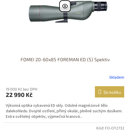
FOMEI 20-60x85 FOREMAN ED (S) Spektiv
Skladem
19 000 Kč bez DPH
Do košíku
22 990 Kč
Výkonná optika vybavená ED skly. Odolné magnéziové tělo
dalekohledu. Dvojité ostření, přímý okulár, plněné suchým dusíkem.
Extra světelný objektiv, výjimečná hranová...
Kód: FO-OY2732
DOPRAVA