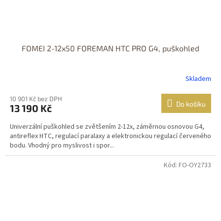
FOMEI 2-12x50 FOREMAN HTC PRO G4, puškohled
Skladem
10 901 Kč bez DPH
Do košíku
13 190 Kč
Univerzální puškohled se zvětšením 2-12x, záměrnou osnovou G4,
antireflex HTC, regulací paralaxy a elektronickou regulací červeného
bodu. Vhodný pro myslivost i spor...
Kód: FO-OY2733
DOPRAVA
ZDARMA