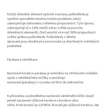
Každý skleněný element optické soustavy puškohledu je
opatřen speciálním mnohovrstvým povlakem, který
zabezpečuje dokonalou světelnou propustnost. Tyto úpravy
zabezpečují až o 10% menší odraz světla na povrchu
skleněných elementů, čímž umožní více než 90% propustnost
světla optikou puškohledu. Puškohledy s těmito
úpravami jsou vhodné pro pozorování za zhoršených světelných
podmínek.
Paralaxa a rektifikace
Nastavení korekce paralaxy je umístěno na středovém ovládání
spolu s rektifikačními točítky a umožnuje
nastavení (paralaxy) v rozsahu od 50 m do nekonečna.
K přesnému a pohodlnému nastavení záměrného kříže slouží
jemné nastavení výškové korekce a korekce vlivu
větru. Krok korekcí je 1/8 MOA. Rozsah jak výškové korekce, tak