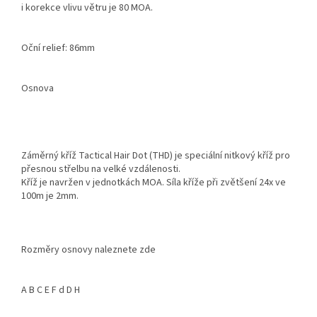
i korekce vlivu větru je 80 MOA.
Oční relief: 86mm
Osnova
Záměrný kříž Tactical Hair Dot (THD) je speciální nitkový kříž pro
přesnou střelbu na velké vzdálenosti.
Kříž je navržen v jednotkách MOA. Síla kříže při zvětšení 24x ve
100m je 2mm.
Rozměry osnovy naleznete zde
A B C E F d D H