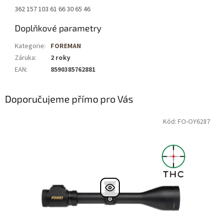
362 157 103 61 66 30 65 46
Doplňkové parametry
Kategorie
:
FOREMAN
Záruka
:
2 roky
EAN
:
8590385762881
Doporučujeme přímo pro Vás
Kód: FO-OY6287
DOPRAVA
ZDARMA
Nastřelení
zdarma