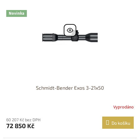
Nastřelení
k
i
zdarma
t
s
Novinka
ů
p
r
o
d
u
k
t
ů
Schmidt-Bender Exos 3-21x50
Vyprodáno
60 207 Kč bez DPH
Do košíku
72 850 Kč