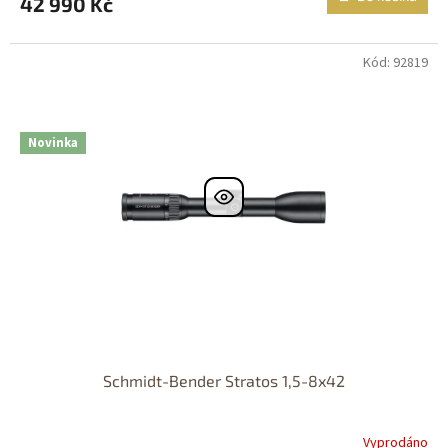
42 990 Kč
Kód: 92819
DOPRAVA
ZDARMA
Nastřelení
zdarma
Novinka
Schmidt-Bender Stratos 1,5-8x42
Vyprodáno