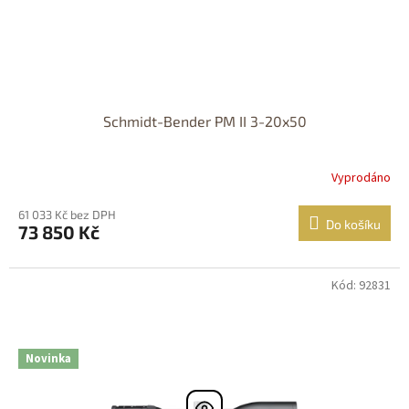
Schmidt-Bender PM II 3-20x50
Vyprodáno
61 033 Kč bez DPH
Do košíku
73 850 Kč
Kód: 92831
DOPRAVA
ZDARMA
Nastřelení
zdarma
Novinka