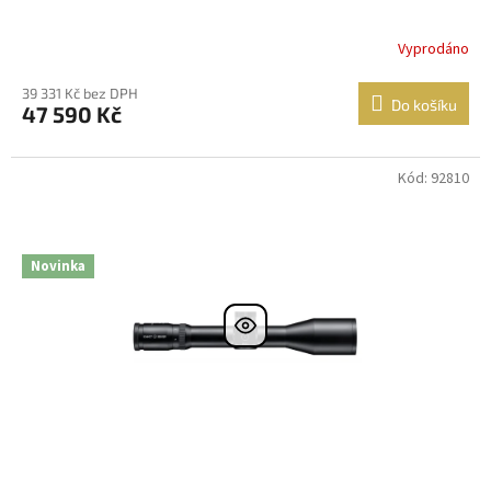
Vyprodáno
39 331 Kč bez DPH
Do košíku
47 590 Kč
Kód: 92810
DOPRAVA
ZDARMA
Nastřelení
zdarma
Novinka