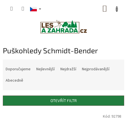
Přejít
NÁKUP
na
obsah
KOŠÍK
Puškohledy Schmidt-Bender
Ř
a
Doporučujeme
Nejlevnější
Nejdražší
Nejprodávanější
z
e
Abecedně
n
í
p
OTEVŘÍT FILTR
r
o
V
Kód: 92798
DOPRAVA
d
ý
ZDARMA
u
p