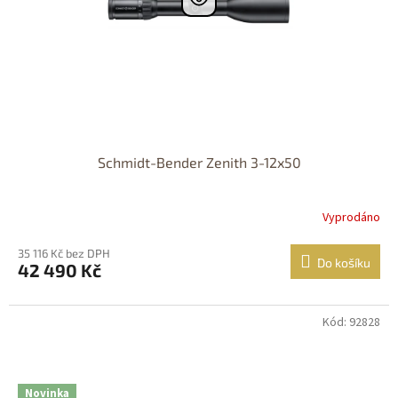
Schmidt-Bender Zenith 3-12x50
Vyprodáno
35 116 Kč bez DPH
Do košíku
42 490 Kč
Kód: 92828
DOPRAVA
ZDARMA
Nastřelení
zdarma
Novinka