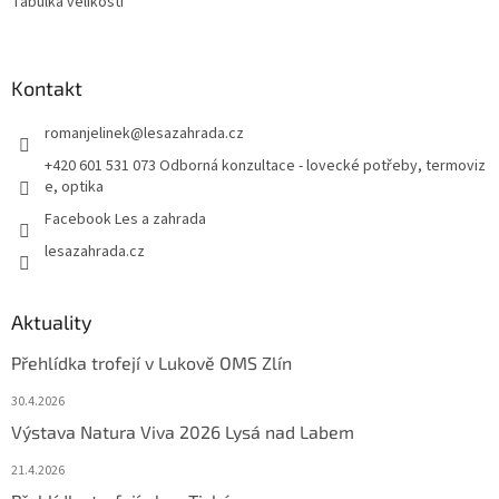
Tabulka velikostí
Kontakt
romanjelinek
@
lesazahrada.cz
+420 601 531 073 Odborná konzultace - lovecké potřeby, termoviz
e, optika
Facebook Les a zahrada
lesazahrada.cz
Aktuality
Přehlídka trofejí v Lukově OMS Zlín
30.4.2026
Výstava Natura Viva 2026 Lysá nad Labem
21.4.2026