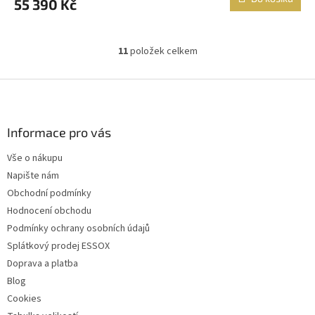
55 390 Kč
11
položek celkem
O
v
l
Z
á
á
d
p
a
a
Informace pro vás
c
t
í
Vše o nákupu
í
p
Napište nám
r
v
Obchodní podmínky
k
Hodnocení obchodu
y
Podmínky ochrany osobních údajů
v
ý
Splátkový prodej ESSOX
p
Doprava a platba
i
Blog
s
u
Cookies