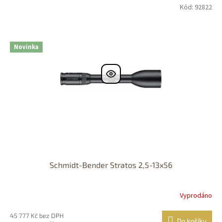
Kód: 92822
DOPRAVA
ZDARMA
Nastřelení
zdarma
Novinka
Schmidt-Bender Stratos 2,5-13x56
Vyprodáno
45 777 Kč bez DPH
Do košíku