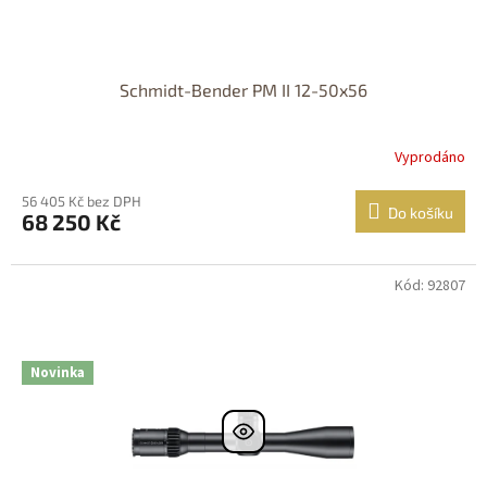
Schmidt-Bender PM II 12-50x56
Vyprodáno
56 405 Kč bez DPH
Do košíku
68 250 Kč
Kód: 92807
DOPRAVA
ZDARMA
Nastřelení
zdarma
Novinka