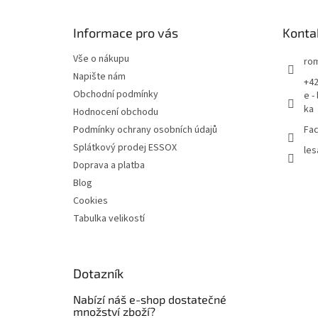
a
t
Informace pro vás
Konta
í
Vše o nákupu
rom
Napište nám
+42
Obchodní podmínky
e -
ka
Hodnocení obchodu
Podmínky ochrany osobních údajů
Fac
Splátkový prodej ESSOX
les
Doprava a platba
Blog
Cookies
Tabulka velikostí
Dotazník
Nabízí náš e-shop dostatečné
množství zboží?