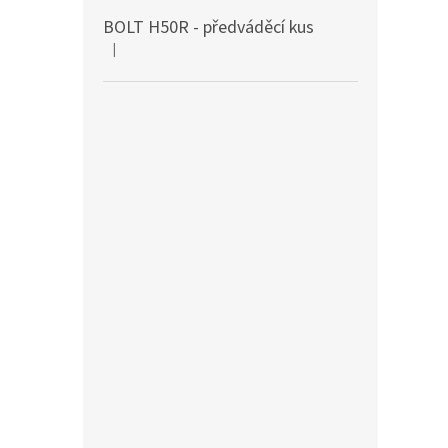
BOLT H50R - předváděcí kus
|
Hodnocení produktu je 5 z 5 hvězdiček.