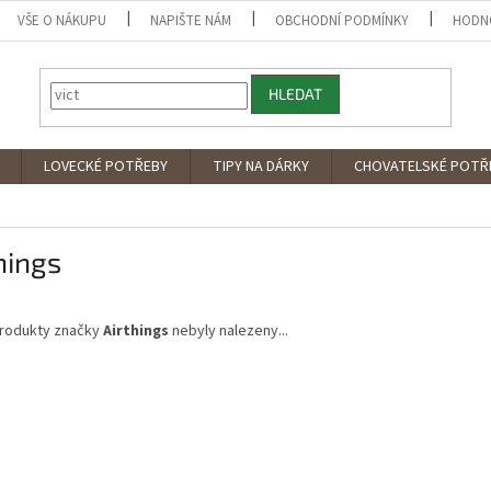
VŠE O NÁKUPU
NAPIŠTE NÁM
OBCHODNÍ PODMÍNKY
HODN
HLEDAT
LOVECKÉ POTŘEBY
TIPY NA DÁRKY
CHOVATELSKÉ POTŘ
hings
rodukty značky
Airthings
nebyly nalezeny...