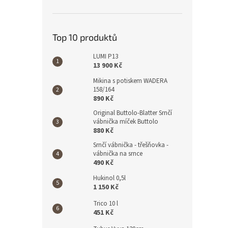
Top 10 produktů
LUMI P13
13 900 Kč
Mikina s potiskem WADERA
158/164
890 Kč
Original Buttolo-Blatter Srnčí
vábnička míček Buttolo
880 Kč
Srnčí vábnička - třešňovka -
vábnička na srnce
490 Kč
Hukinol 0,5l
1 150 Kč
Trico 10 l
451 Kč