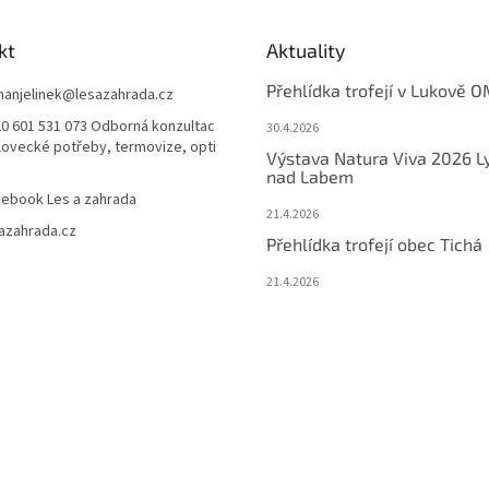
kt
Aktuality
Přehlídka trofejí v Lukově O
anjelinek
@
lesazahrada.cz
0 601 531 073 Odborná konzultac
30.4.2026
 lovecké potřeby, termovize, opti
Výstava Natura Viva 2026 L
nad Labem
ebook Les a zahrada
21.4.2026
azahrada.cz
Přehlídka trofejí obec Tichá
21.4.2026