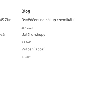
Blog
MS Zlín
Osvědčení na nákup chemikálií
28.4.2023
ysá
Další e-shopy
3.2.2022
Vrácení zboží
9.6.2021