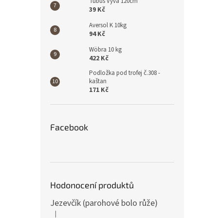
Tubus Vyva 120cm
39 Kč
Aversol K 10kg
94 Kč
Wöbra 10 kg
422 Kč
Podložka pod trofej č.308 -
kaštan
171 Kč
Facebook
Hodonocení produktů
Jezevčík (parohové bolo růže)
|
Hodnocení produktu je 5 z 5 hvězdiček.