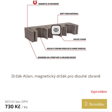
r
p
o
i
d
s
u
p
k
r
t
o
ů
d
u
k
t
ů
Držák Allen, magnetický držák pro dlouhé zbraně
Vyprodáno
603 Kč bez DPH
Do košíku
730 Kč
/ ks