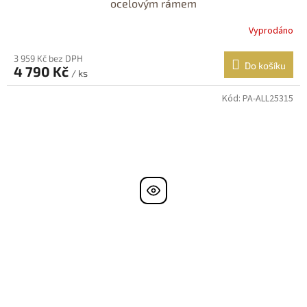
ocelovým rámem
Vyprodáno
3 959 Kč bez DPH
Do košíku
4 790 Kč
/ ks
Kód:
PA-ALL25315