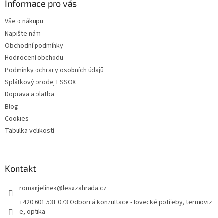
a
Informace pro vás
c
t
í
Vše o nákupu
í
p
Napište nám
r
v
Obchodní podmínky
k
Hodnocení obchodu
y
Podmínky ochrany osobních údajů
v
ý
Splátkový prodej ESSOX
p
Doprava a platba
i
Blog
s
u
Cookies
Tabulka velikostí
Kontakt
romanjelinek
@
lesazahrada.cz
+420 601 531 073 Odborná konzultace - lovecké potřeby, termoviz
e, optika