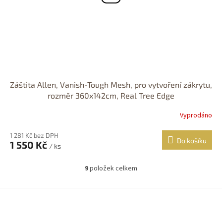
Záštita Allen, Vanish-Tough Mesh, pro vytvoření zákrytu,
rozměr 360x142cm, Real Tree Edge
Vyprodáno
1 281 Kč bez DPH
Do košíku
1 550 Kč
/ ks
9
položek celkem
O
v
l
Z
á
á
d
p
a