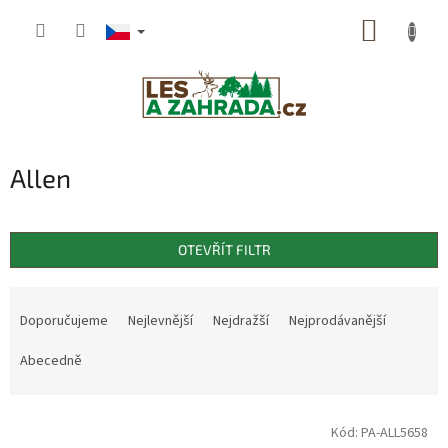
Přejít
NÁKUP
na
obsah
KOŠÍK
Allen
OTEVŘÍT FILTR
Ř
a
Doporučujeme
Nejlevnější
Nejdražší
Nejprodávanější
z
e
Abecedně
n
í
V
p
Kód:
PA-ALL5658
ý