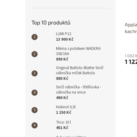
Top 10 produktů
Appla
kachn
LUMI P13
13 900 Kč
Mikina s potiskem WADERA
158/164
1 002 
890 Kč
1 12
Original Buttolo-Blatter Srnčí
vábnička míček Buttolo
880 Kč
Srnčí vábnička - třešňovka -
vábnička na srnce
490 Kč
Hukinol 0,5l
1 150 Kč
Trico 10 l
451 Kč