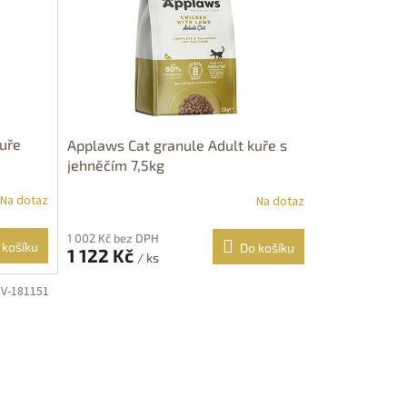
uře
Applaws Cat granule Adult kuře s
jehněčím 7,5kg
Na dotaz
Na dotaz
1 002 Kč bez DPH
 košíku
Do košíku
1 122 Kč
/ ks
V-181151