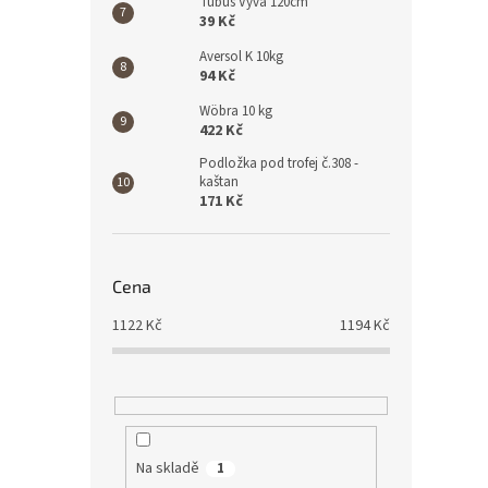
Tubus Vyva 120cm
39 Kč
Aversol K 10kg
94 Kč
Wöbra 10 kg
422 Kč
Podložka pod trofej č.308 -
kaštan
171 Kč
Cena
1122
Kč
1194
Kč
Na skladě
1