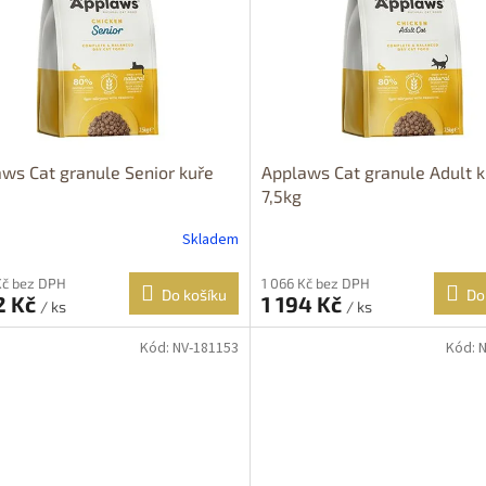
ws Cat granule Senior kuře
Applaws Cat granule Adult k
7,5kg
Skladem
Kč bez DPH
1 066 Kč bez DPH
Do košíku
Do
2 Kč
1 194 Kč
/ ks
/ ks
Kód:
NV-181153
Kód:
N