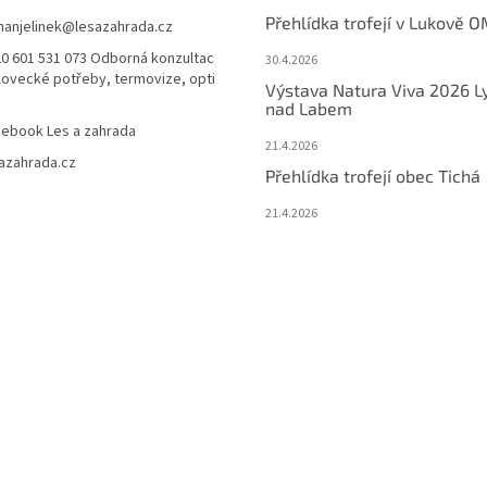
Přehlídka trofejí v Lukově O
anjelinek
@
lesazahrada.cz
0 601 531 073 Odborná konzultac
30.4.2026
 lovecké potřeby, termovize, opti
Výstava Natura Viva 2026 L
nad Labem
ebook Les a zahrada
21.4.2026
azahrada.cz
Přehlídka trofejí obec Tichá
21.4.2026