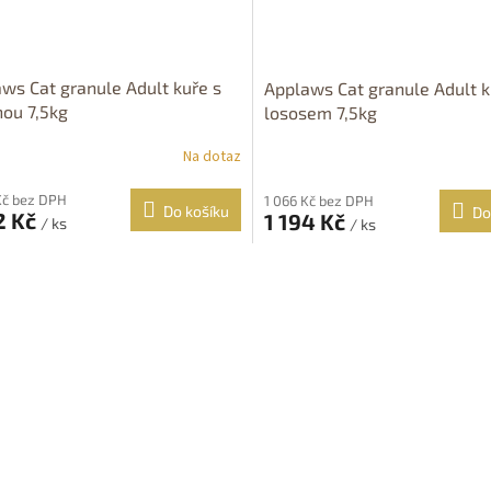
ws Cat granule Adult kuře s
Applaws Cat granule Adult k
ou 7,5kg
lososem 7,5kg
Na dotaz
Kč bez DPH
1 066 Kč bez DPH
Do košíku
Do
2 Kč
1 194 Kč
/ ks
/ ks
O
v
l
á
d
a
c
í
p
r
v