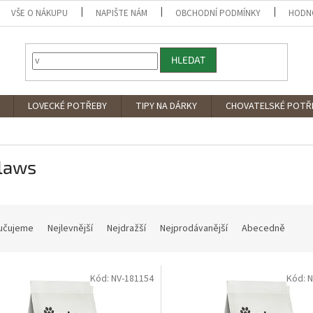
VŠE O NÁKUPU
NAPIŠTE NÁM
OBCHODNÍ PODMÍNKY
HODN
HLEDAT
LOVECKÉ POTŘEBY
TIPY NA DÁRKY
CHOVATELSKÉ POTŘ
laws
učujeme
Nejlevnější
Nejdražší
Nejprodávanější
Abecedně
Kód:
NV-181154
Kód:
N