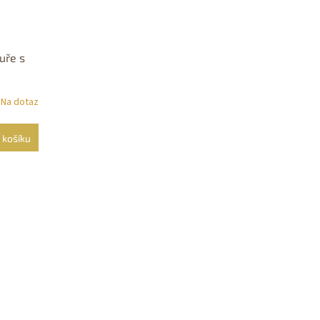
uře s
Na dotaz
 košíku