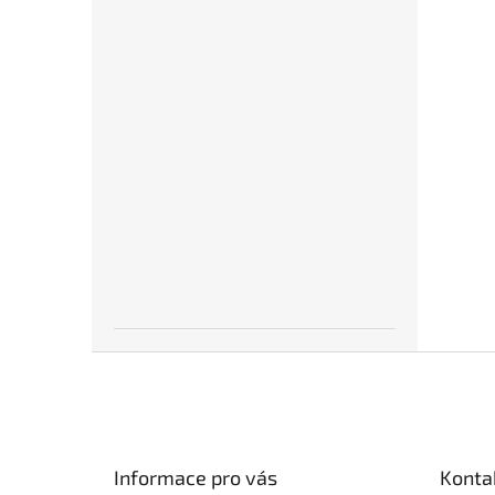
Z
á
p
a
t
Informace pro vás
Konta
í