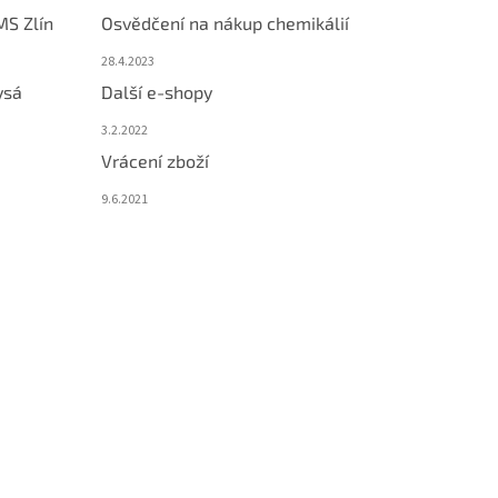
MS Zlín
Osvědčení na nákup chemikálií
28.4.2023
ysá
Další e-shopy
3.2.2022
Vrácení zboží
9.6.2021