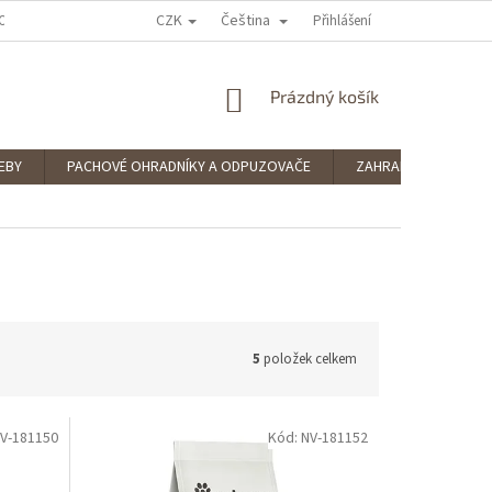
CZK
Čeština
OCENÍ OBCHODU
PODMÍNKY OCHRANY OSOBNÍCH ÚDAJŮ
Přihlášení
SPLÁTKOV
NÁKUPNÍ
Prázdný košík
KOŠÍK
EBY
PACHOVÉ OHRADNÍKY A ODPUZOVAČE
ZAHRADNÍ POTŘEBY
5
položek celkem
V-181150
Kód:
NV-181152