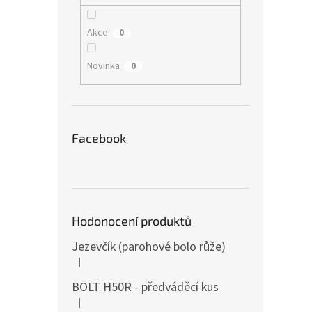
Akce
0
Novinka
0
Facebook
Hodonocení produktů
Jezevčík (parohové bolo růže)
|
Hodnocení produktu je 5 z 5 hvězdiček.
BOLT H50R - předváděcí kus
|
Hodnocení produktu je 5 z 5 hvězdiček.