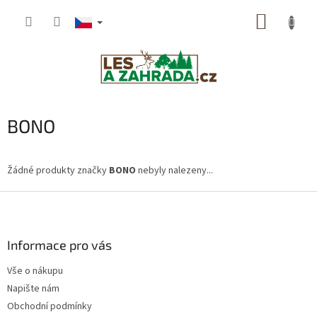
Přejít
NÁKUP
na
obsah
KOŠÍK
BONO
Žádné produkty značky
BONO
nebyly nalezeny...
Z
á
p
a
Informace pro vás
t
Vše o nákupu
í
Napište nám
Obchodní podmínky