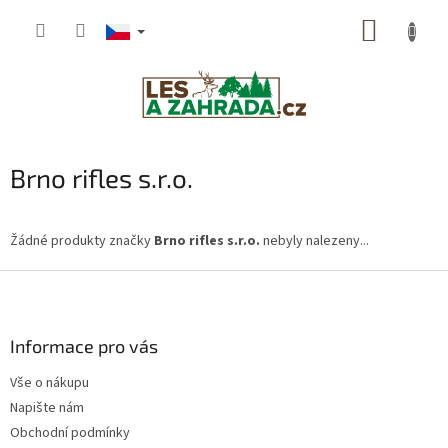
Přejít
NÁKUP
na
obsah
KOŠÍK
Brno rifles s.r.o.
Žádné produkty značky
Brno rifles s.r.o.
nebyly nalezeny...
Z
á
p
a
Informace pro vás
t
Vše o nákupu
í
Napište nám
Obchodní podmínky