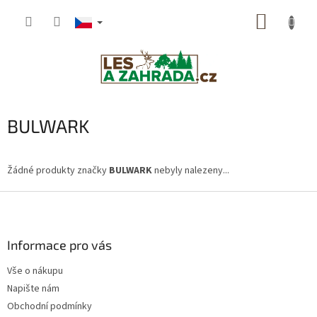
Přejít
NÁKUP
na
obsah
KOŠÍK
BULWARK
Žádné produkty značky
BULWARK
nebyly nalezeny...
Z
á
p
a
Informace pro vás
t
Vše o nákupu
í
Napište nám
Obchodní podmínky