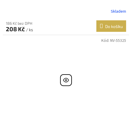
Skladem
186 Kč bez DPH
Do košíku
208 Kč
/ ks
Kód:
NV-55325