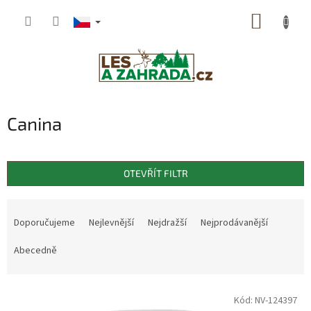
Přejít
NÁKUP
na
obsah
KOŠÍK
Canina
OTEVŘÍT FILTR
Ř
a
Doporučujeme
Nejlevnější
Nejdražší
Nejprodávanější
z
e
Abecedně
n
í
V
p
Kód:
NV-124397
ý