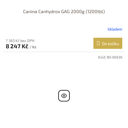
Canina Canhydrox GAG 2000g (1200tbl)
Skladem
7 363 Kč bez DPH
Do košíku
8 247 Kč
/ ks
Kód:
NV-65836