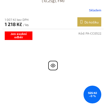
(10,25g), FMJ
Skladem
1 007 Kč bez DPH
Do košíku
1 218 Kč
/ ks
Kód:
PA-CCI3522
Jen osobní
odběr
925 Kč
–0 %