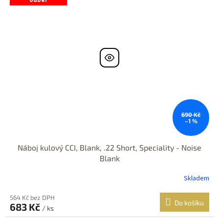
690 Kč
–1 %
Náboj kulový CCI, Blank, .22 Short, Speciality - Noise
Blank
Skladem
564 Kč bez DPH
Do košíku
683 Kč
/ ks