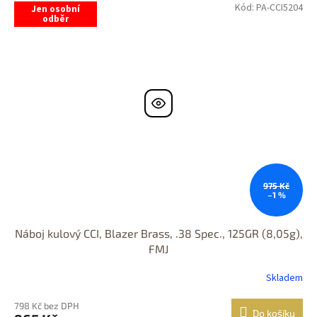
Kód:
PA-CCI5204
Jen osobní
odběr
975 Kč
–1 %
Náboj kulový CCI, Blazer Brass, .38 Spec., 125GR (8,05g),
FMJ
Skladem
798 Kč bez DPH
Do košíku