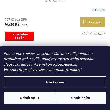
Skladem
767 Kč bez DPH
Do košíku
928 Kč
/ ks
Kód:
PA-CCI5202
Jen osobní
odběr
Používáme cookies, abychom Vám umožnili pohodlné
prohlížení webu a díky analýze provozu webu neustále
zlepšovali jeho funkce, výkon a použitelnost.
Vice zde:
https://www.lesazahrada.cz/cookies/
Nastavení
1 025 Kč
Odmítnout
Souhlasím
–0 %