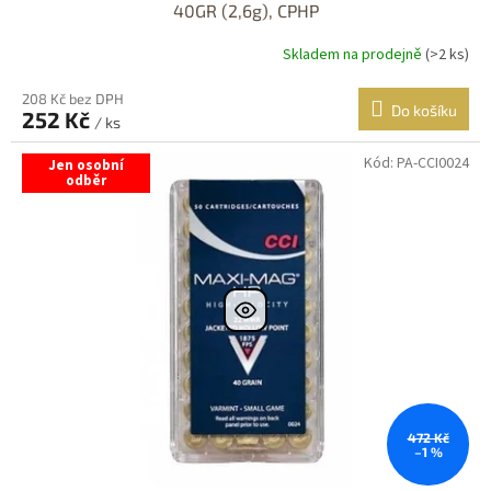
40GR (2,6g), CPHP
Skladem na prodejně
(>2 ks)
208 Kč bez DPH
Do košíku
252 Kč
/ ks
Kód:
PA-CCI0024
Jen osobní
odběr
472 Kč
–1 %