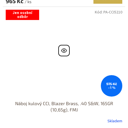
965 Kč
/ ks
Kód:
PA-CCI5210
Jen osobní
odběr
975 Kč
–1 %
Náboj kulový CCI, Blazer Brass, .40 S&W, 165GR
(10,65g), FMJ
Skladem