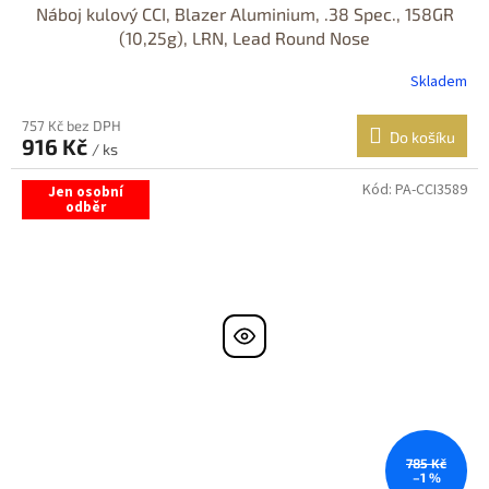
Náboj kulový CCI, Blazer Aluminium, .38 Spec., 158GR
(10,25g), LRN, Lead Round Nose
Skladem
757 Kč bez DPH
Do košíku
916 Kč
/ ks
Kód:
PA-CCI3589
Jen osobní
odběr
785 Kč
–1 %