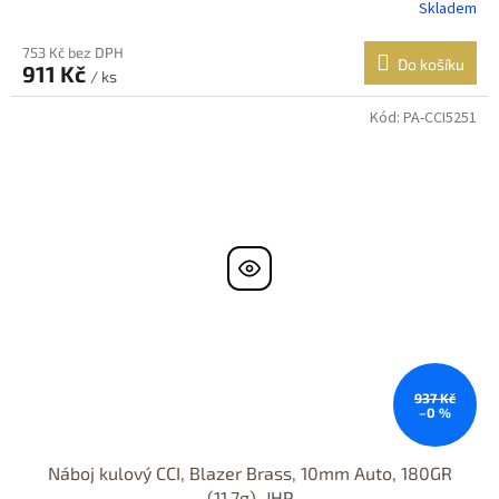
Skladem
753 Kč bez DPH
Do košíku
911 Kč
/ ks
Kód:
PA-CCI5251
937 Kč
–0 %
Náboj kulový CCI, Blazer Brass, 10mm Auto, 180GR
(11,7g), JHP