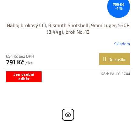
799 Kč
–1 %
Náboj brokový CCI, Bismuth Shotshell, 9mm Luger, 53GR
(3,44g), brok No. 12
Skladem
654 Kč bez DPH
Do košíku
791 Kč
/ ks
Kód:
PA-CCI3744
Jen osobní
odběr