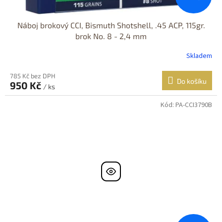
Náboj brokový CCI, Bismuth Shotshell, .45 ACP, 115gr.
brok No. 8 - 2,4 mm
Skladem
785 Kč bez DPH
Do košíku
950 Kč
/ ks
Kód:
PA-CCI3790B