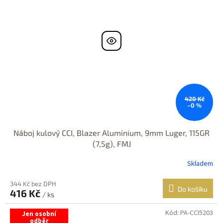
420 Kč
–0 %
Náboj kulový CCI, Blazer Aluminium, 9mm Luger, 115GR
(7,5g), FMJ
Skladem
344 Kč bez DPH
Do košíku
416 Kč
/ ks
Kód:
PA-CCI5203
Jen osobní
odběr