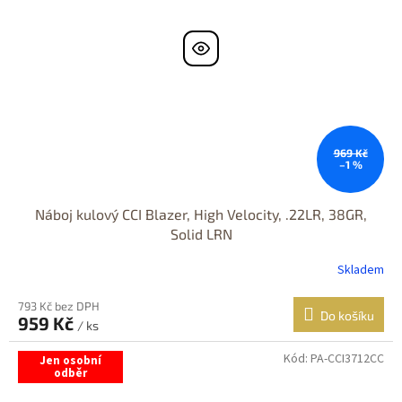
969 Kč
–1 %
Náboj kulový CCI Blazer, High Velocity, .22LR, 38GR,
Solid LRN
Skladem
793 Kč bez DPH
Do košíku
959 Kč
/ ks
Kód:
PA-CCI3712CC
Jen osobní
odběr