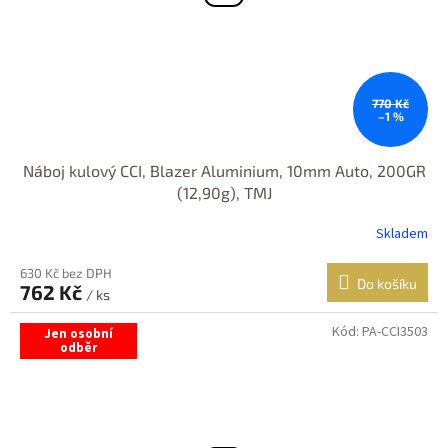
770 Kč
–1 %
Náboj kulový CCI, Blazer Aluminium, 10mm Auto, 200GR
(12,90g), TMJ
Skladem
630 Kč bez DPH
Do košíku
762 Kč
/ ks
Kód:
PA-CCI3503
Jen osobní
odběr