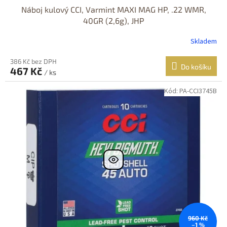
Náboj kulový CCI, Varmint MAXI MAG HP, .22 WMR,
40GR (2,6g), JHP
Skladem
386 Kč bez DPH
Do košíku
467 Kč
/ ks
Kód:
PA-CCI3745B
960 Kč
–1 %