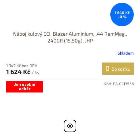
1 640 Kč
–0 %
Náboj kulový CCI, Blazer Aluminium, .44 RemMag.,
240GR (15,50g), JHP
Skladem
1 342 Kč bez DPH
Do košíku
1 624 Kč
/ ks
Kód:
PA-CCI3556
Jen osobní
odběr