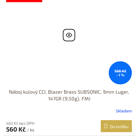
566 Kč
–1 %
Náboj kulový CCI, Blazer Brass SUBSONIC, 9mm Luger,
147GR (9,50g), FMJ
Skladem
463 Kč bez DPH
Do košíku
560 Kč
/ ks