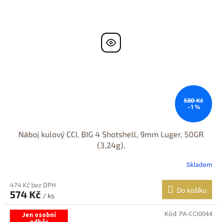
580 Kč
–1 %
Náboj kulový CCI, BIG 4 Shotshell, 9mm Luger, 50GR
(3,24g),
Skladem
474 Kč bez DPH
Do košíku
574 Kč
/ ks
Kód:
PA-CCI0044
Jen osobní
odběr