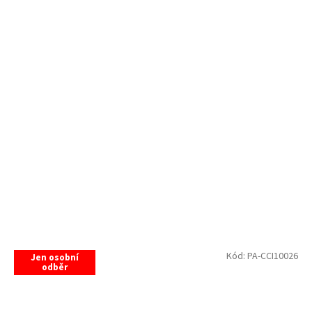
Kód:
PA-CCI10026
Jen osobní
odběr