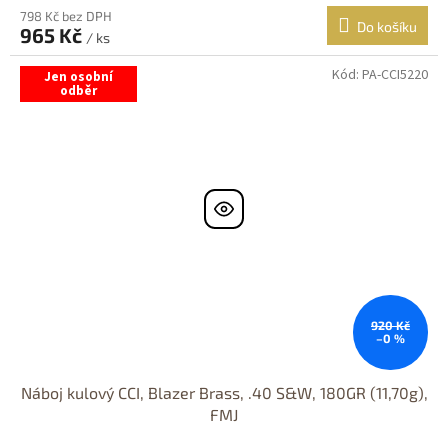
798 Kč bez DPH
Do košíku
965 Kč
/ ks
Kód:
PA-CCI5220
Jen osobní
odběr
920 Kč
–0 %
Náboj kulový CCI, Blazer Brass, .40 S&W, 180GR (11,70g),
FMJ