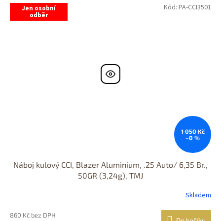
Kód:
PA-CCI3501
Jen osobní
odběr
1 050 Kč
–0 %
Náboj kulový CCI, Blazer Aluminium, .25 Auto/ 6,35 Br.,
50GR (3,24g), TMJ
Skladem
860 Kč bez DPH
Do košíku