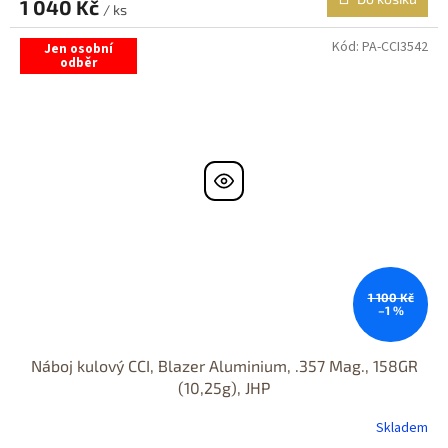
1 040 Kč
/ ks
Kód:
PA-CCI3542
Jen osobní
odběr
1 100 Kč
–1 %
Náboj kulový CCI, Blazer Aluminium, .357 Mag., 158GR
(10,25g), JHP
Skladem