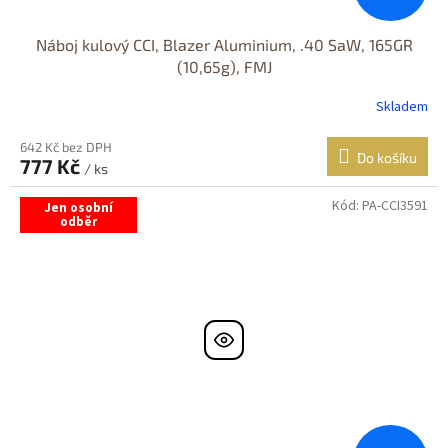
Náboj kulový CCI, Blazer Aluminium, .40 SaW, 165GR
(10,65g), FMJ
Skladem
642 Kč bez DPH
Do košíku
777 Kč
/ ks
Kód:
PA-CCI3591
Jen osobní
odběr