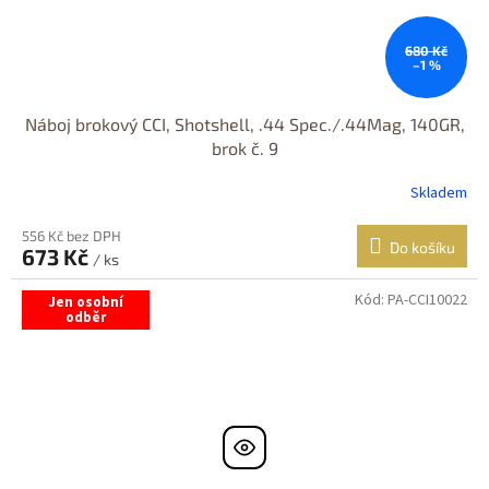
680 Kč
–1 %
Náboj brokový CCI, Shotshell, .44 Spec./.44Mag, 140GR,
brok č. 9
Skladem
556 Kč bez DPH
Do košíku
673 Kč
/ ks
Kód:
PA-CCI10022
Jen osobní
odběr