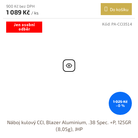
900 Kč bez DPH
Do košíku
1 089 Kč
/ ks
Kód:
PA-CCI3514
Jen osobní
odběr
1 025 Kč
–0 %
Náboj kulový CCI, Blazer Aluminium, .38 Spec. +P, 125GR
(8,05g), JHP