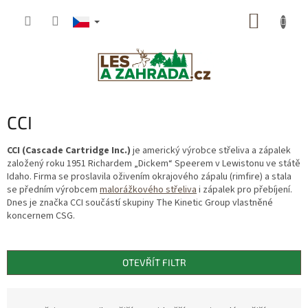
Přejít
NÁKUP
na
obsah
KOŠÍK
CCI
CCI (Cascade Cartridge Inc.)
je americký výrobce střeliva a zápalek
založený roku 1951 Richardem „Dickem“ Speerem v Lewistonu ve státě
Idaho. Firma se proslavila oživením okrajového zápalu (rimfire) a stala
se předním výrobcem
malorážkového střeliva
i zápalek pro přebíjení.
Dnes je značka CCI součástí skupiny The Kinetic Group vlastněné
koncernem CSG.
OTEVŘÍT FILTR
Ř