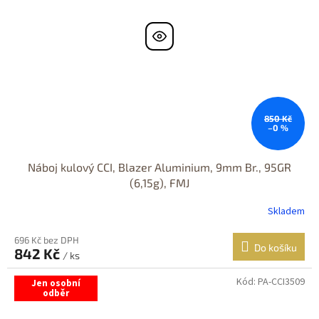
850 Kč
–0 %
Náboj kulový CCI, Blazer Aluminium, 9mm Br., 95GR
(6,15g), FMJ
Skladem
696 Kč bez DPH
Do košíku
842 Kč
/ ks
Kód:
PA-CCI3509
Jen osobní
odběr