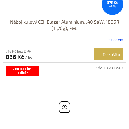
875 Kč
–1 %
Náboj kulový CCI, Blazer Aluminium, .40 SaW, 180GR
(11,70g), FMJ
Skladem
716 Kč bez DPH
Do košíku
866 Kč
/ ks
Kód:
PA-CCI3564
Jen osobní
odběr