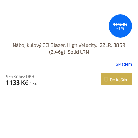
1 145 Kč
–1 %
Náboj kulový CCI Blazer, High Velocity, .22LR, 38GR
(2,46g), Solid LRN
Skladem
936 Kč bez DPH
Do košíku
1 133 Kč
/ ks