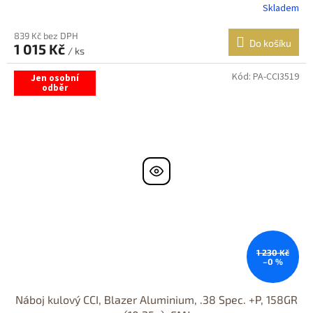
Skladem
839 Kč bez DPH
Do košíku
1 015 Kč
/ ks
Kód:
PA-CCI3519
Jen osobní
odběr
1 230 Kč
–0 %
Náboj kulový CCI, Blazer Aluminium, .38 Spec. +P, 158GR