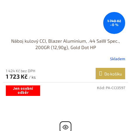
1 740 Kč
–0 %
Náboj kulový CCI, Blazer Aluminium, .44 SaW Spec.,
200GR (12,90g), Gold Dot HP
Skladem
1 424 Kč bez DPH
Do košíku
1 723 Kč
/ ks
Kód:
PA-CCI3597
Jen osobní
odběr