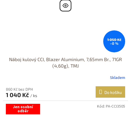
1 050 Kč
–0 %
Náboj kulový CCI, Blazer Aluminium, 7,65mm Br., 71GR
(4,60g), TMJ
Skladem
860 Kč bez DPH
Do košíku
1 040 Kč
/ ks
Kód:
PA-CCI3505
Jen osobní
odběr