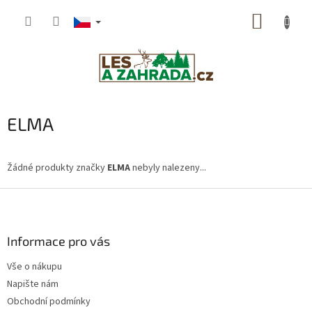
Přejít
NÁKUP
na
obsah
KOŠÍK
ELMA
Žádné produkty značky
ELMA
nebyly nalezeny...
Z
á
p
a
Informace pro vás
t
Vše o nákupu
í
Napište nám
Obchodní podmínky