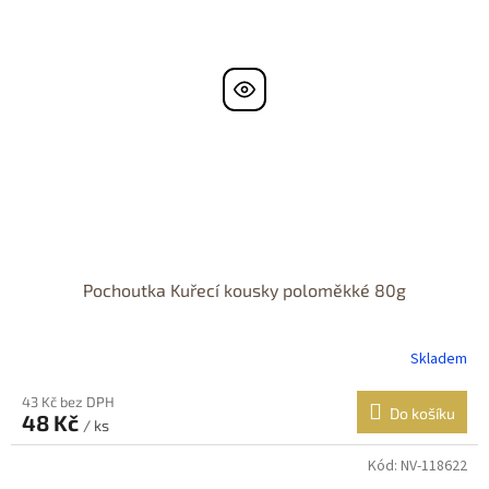
Pochoutka Kuřecí kousky poloměkké 80g
Skladem
43 Kč bez DPH
Do košíku
48 Kč
/ ks
Kód:
NV-118622