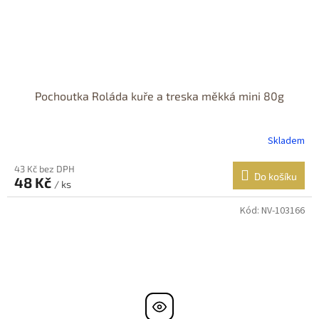
Pochoutka Roláda kuře a treska měkká mini 80g
Skladem
43 Kč bez DPH
Do košíku
48 Kč
/ ks
Kód:
NV-103166