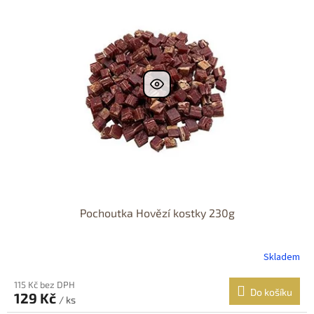
r
p
o
i
d
s
u
p
k
r
t
o
ů
d
u
k
t
ů
Pochoutka Hovězí kostky 230g
Skladem
115 Kč bez DPH
Do košíku
129 Kč
/ ks