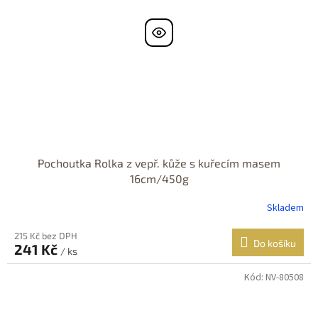
Pochoutka Rolka z vepř. kůže s kuřecím masem
16cm/450g
Skladem
215 Kč bez DPH
Do košíku
241 Kč
/ ks
Kód:
NV-80508