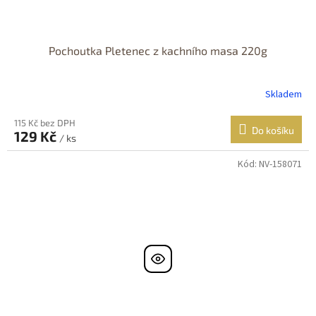
Pochoutka Pletenec z kachního masa 220g
Skladem
115 Kč bez DPH
Do košíku
129 Kč
/ ks
Kód:
NV-158071