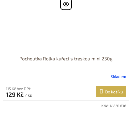
Pochoutka Rolka kuřecí s treskou mini 230g
Skladem
115 Kč bez DPH
Do košíku
129 Kč
/ ks
Kód:
NV-91636