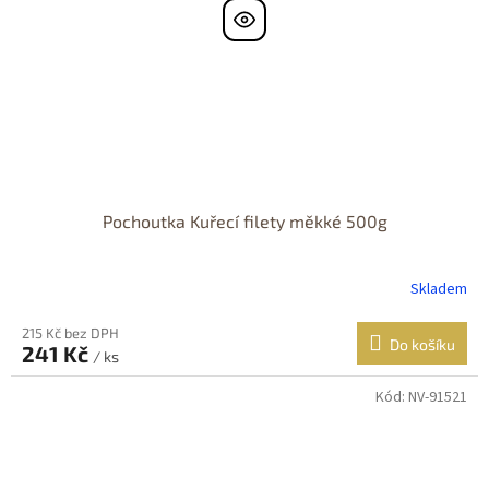
Pochoutka Kuřecí filety měkké 500g
Skladem
215 Kč bez DPH
Do košíku
241 Kč
/ ks
Kód:
NV-91521