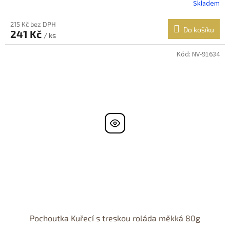
Skladem
215 Kč bez DPH
Do košíku
241 Kč
/ ks
Kód:
NV-91634
Pochoutka Kuřecí s treskou roláda měkká 80g