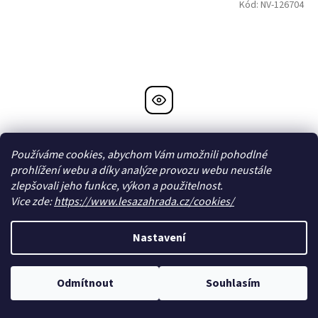
Kód:
NV-126704
Používáme cookies, abychom Vám umožnili pohodlné
prohlížení webu a díky analýze provozu webu neustále
zlepšovali jeho funkce, výkon a použitelnost.
Vice zde:
https://www.lesazahrada.cz/cookies/
Pochoutka Sandwich kostky kuře s treskou mini
Nastavení
1cm/80g
Skladem
Odmítnout
Souhlasím
43 Kč bez DPH
Do košíku
48 Kč