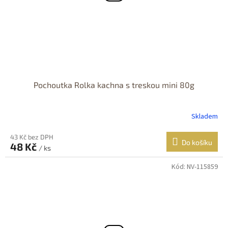
Pochoutka Rolka kachna s treskou mini 80g
Skladem
43 Kč bez DPH
Do košíku
48 Kč
/ ks
Kód:
NV-115859