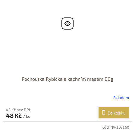
Pochoutka Rybička s kachním masem 80g
Skladem
43 Kč bez DPH
Do košíku
48 Kč
/ ks
Kód:
NV-103160