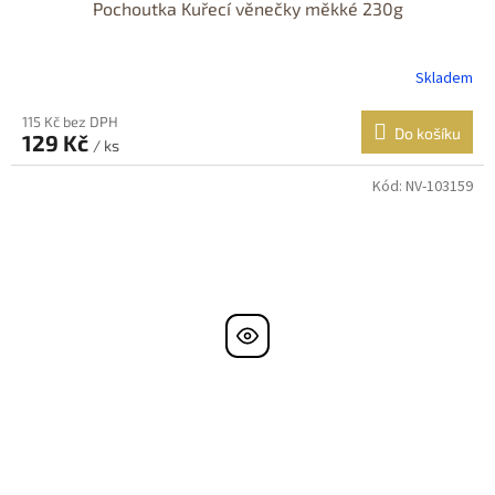
Pochoutka Kuřecí věnečky měkké 230g
Skladem
115 Kč bez DPH
Do košíku
129 Kč
/ ks
Kód:
NV-103159