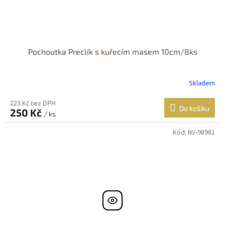
Pochoutka Preclík s kuřecím masem 10cm/8ks
Skladem
223 Kč bez DPH
Do košíku
250 Kč
/ ks
Kód:
NV-98981