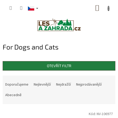
Přejít
NÁKUP
na
obsah
KOŠÍK
For Dogs and Cats
OTEVŘÍT FILTR
Ř
a
Doporučujeme
Nejlevnější
Nejdražší
Nejprodávanější
z
e
Abecedně
n
í
V
p
Kód:
NV-106977
ý