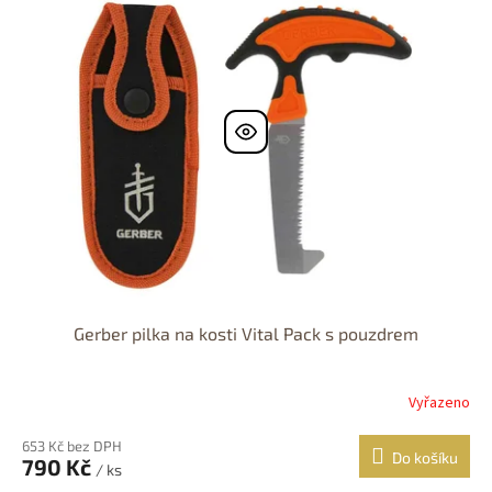
r
p
o
i
d
s
u
p
k
r
t
o
ů
d
u
k
t
ů
Gerber pilka na kosti Vital Pack s pouzdrem
Vyřazeno
653 Kč bez DPH
Do košíku
790 Kč
/ ks