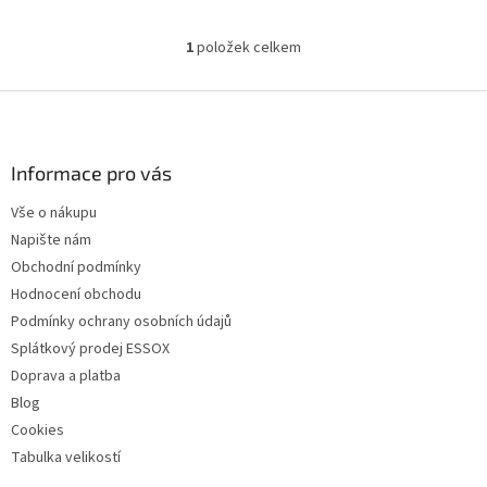
1
položek celkem
O
v
l
Z
á
á
d
p
a
a
Informace pro vás
c
t
í
Vše o nákupu
í
p
Napište nám
r
v
Obchodní podmínky
k
Hodnocení obchodu
y
Podmínky ochrany osobních údajů
v
ý
Splátkový prodej ESSOX
p
Doprava a platba
i
Blog
s
u
Cookies
Tabulka velikostí