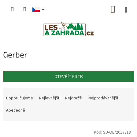
Přejít
NÁKUP
na
obsah
KOŠÍK
Gerber
OTEVŘÍT FILTR
Ř
a
Doporučujeme
Nejlevnější
Nejdražší
Nejprodávanější
z
e
Abecedně
n
í
V
p
Kód:
SU-OE/2017818
ý