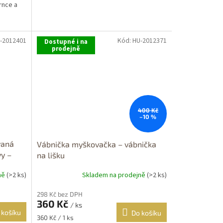
rnce a
-2012401
Kód:
HU-2012371
Dostupné i na
prodejně
400 Kč
–10 %
vaná
Vábnička myškovačka – vábnička
vy –
na lišku
ukačky
ně
(>2 ks)
Skladem na prodejně
(>2 ks)
298 Kč bez DPH
360 Kč
/ ks
 košíku
Do košíku
Měrná
360 Kč / 1 ks