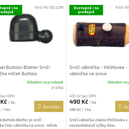
Kód:
HU-2012290
Kód:
HU
tupné i na
Dostupné i na
rodejně
prodejně
nal Buttolo-Blatter Srnčí
Srnčí vábnička - třešňovka -
čka míček Buttolo
vábnička na srnce
Skladem na prodejně
Skladem na 
rné
Průměrné
(>2 ks)
cení
hodnocení
 bez DPH
405 Kč bez DPH
ktu
produktu
 Kč
490 Kč
je
/ ks
/ ks
Do košíku
Do
3,6
Měrná
 / 1 ks
490 Kč / 1 ks
z
cena:
5
l Buttolo-Blatter je srnčí
Srnčí vábnička známá třešňovka s
ček.
hvězdiček.
ka.Tato vábnička na srnce - míček
nastavitelností výšky tónu.