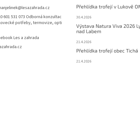
Přehlídka trofejí v Lukově O
anjelinek
@
lesazahrada.cz
0 601 531 073 Odborná konzultac
30.4.2026
 lovecké potřeby, termovize, opti
Výstava Natura Viva 2026 L
nad Labem
ebook Les a zahrada
21.4.2026
azahrada.cz
Přehlídka trofejí obec Tichá
21.4.2026