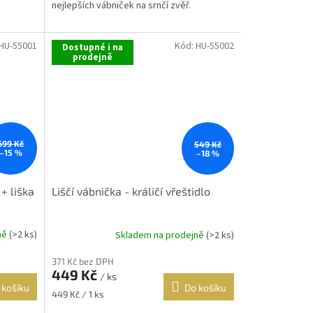
nejlepších vábniček na srnčí zvěř.
HU-55001
Kód:
HU-55002
Dostupné i na
prodejně
699 Kč
549 Kč
–15 %
–18 %
+ liška
Liščí vábnička - králičí vřeštidlo
ně
(>2 ks)
Skladem na prodejně
(>2 ks)
371 Kč bez DPH
449 Kč
/ ks
 košíku
Do košíku
Měrná
449 Kč / 1 ks
cena: