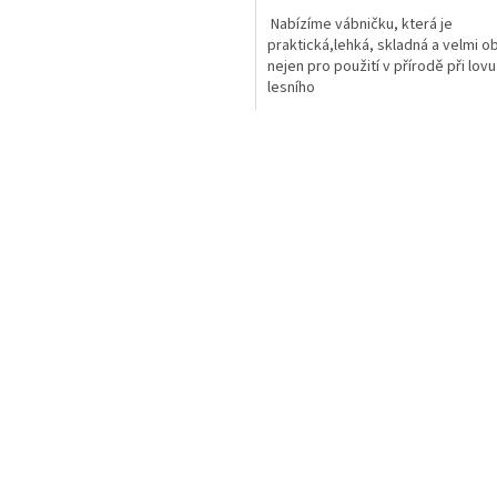
Nabízíme vábničku, která je
praktická,lehká, skladná a velmi o
nejen pro použití v přírodě při lovu
lesního
O
v
l
á
d
a
c
í
p
r
v
k
y
v
ý
p
i