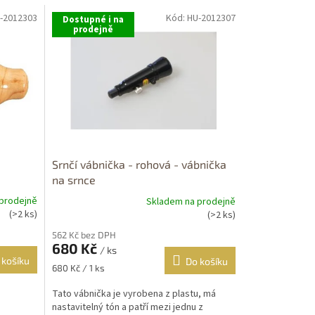
-2012303
Kód:
HU-2012307
Dostupné i na
prodejně
Srnčí vábnička - rohová - vábnička
na srnce
prodejně
Skladem na prodejně
Průměrné
(>2 ks)
(>2 ks)
hodnocení
562 Kč bez DPH
produktu
680 Kč
je
/ ks
 košíku
Do košíku
3,0
Měrná
680 Kč / 1 ks
z
cena:
5
Tato vábnička je vyrobena z plastu, má
hvězdiček.
nastavitelný tón a patří mezi jednu z