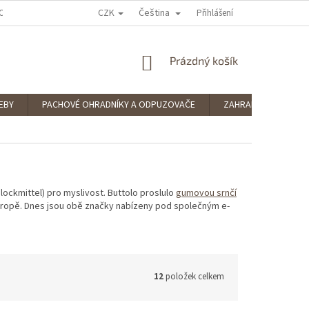
CZK
Čeština
OCENÍ OBCHODU
PODMÍNKY OCHRANY OSOBNÍCH ÚDAJŮ
Přihlášení
SPLÁTKOV
NÁKUPNÍ
Prázdný košík
KOŠÍK
EBY
PACHOVÉ OHRADNÍKY A ODPUZOVAČE
ZAHRADNÍ POTŘEBY
dlockmittel) pro myslivost. Buttolo proslulo
gumovou srnčí
ropě. Dnes jsou obě značky nabízeny pod společným e-
12
položek celkem