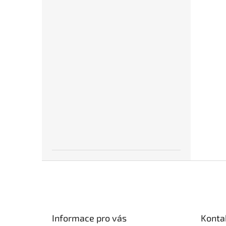
Z
á
p
a
t
Informace pro vás
Konta
í