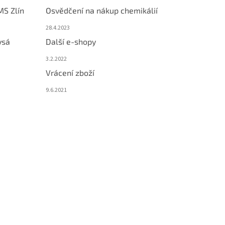
MS Zlín
Osvědčení na nákup chemikálií
28.4.2023
ysá
Další e-shopy
3.2.2022
Vrácení zboží
9.6.2021