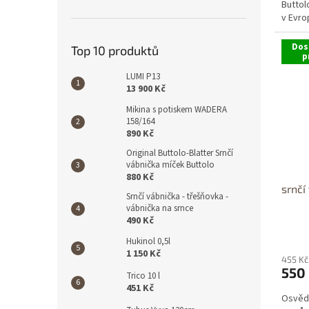
Buttol
v Evro
Dos
Top 10 produktů
p
LUMI P13
13 900 Kč
Mikina s potiskem WADERA
158/164
890 Kč
Original Buttolo-Blatter Srnčí
vábnička míček Buttolo
880 Kč
srnčí
Srnčí vábnička - třešňovka -
vábnička na srnce
490 Kč
Hukinol 0,5l
1 150 Kč
455 Kč
550
Trico 10 l
451 Kč
Osvědč