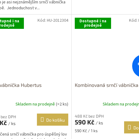
o je asi nejznámějším srnčí vábnička
pě. Jednoduchost v...
Kód:
HU-2012304
Kód:
tupné i na
Dostupné i na
rodejně
prodejně
 vábnička Hubertus
Kombinovaná srnčí vábnička 
Skladem na prodejně
(>2 ks)
Skladem na prodej
488 Kč bez DPH
 bez DPH
Do košíku
590 Kč
 Kč
/ ks
/ ks
Do
Měrná
590 Kč / 1 ks
ená srnčí vábnička pro úspěšný lov
cena: