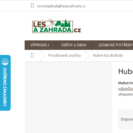
Přejít
romanjelinek@lesazahrada.cz
na
obsah
VÝPRODEJ
ODĚVY a OBUV
LESNICKÉ POTŘEBY
Domů
Prodávané značky
Hubertus Buttolo
P
Hub
o
s
Hubert
t
vábničk
r
shopem 
a
n
n
Ř
í
a
Dopor
p
z
a
e