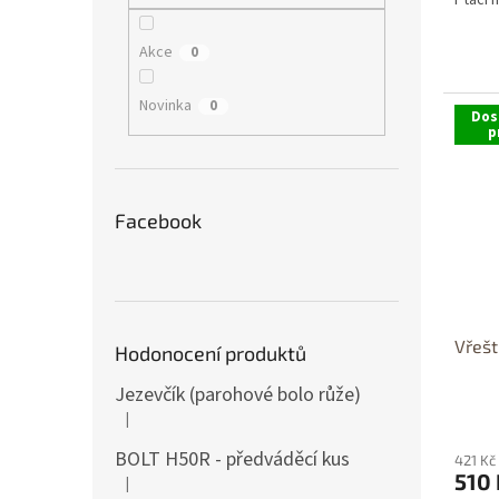
Ptačí 
Akce
0
Novinka
0
Dos
p
Facebook
Vřešt
Hodonocení produktů
Jezevčík (parohové bolo růže)
|
Hodnocení produktu je 5 z 5 hvězdiček.
BOLT H50R - předváděcí kus
421 Kč
510
|
Hodnocení produktu je 5 z 5 hvězdiček.