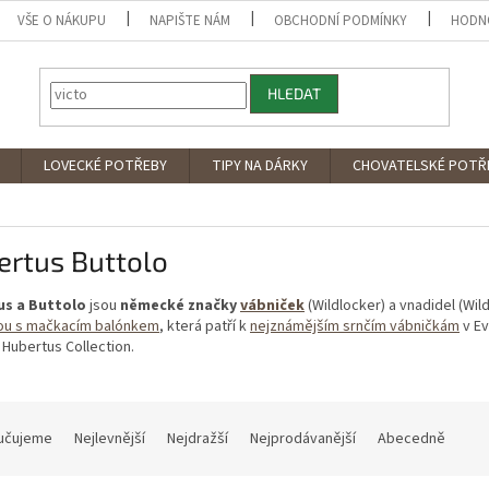
VŠE O NÁKUPU
NAPIŠTE NÁM
OBCHODNÍ PODMÍNKY
HODN
HLEDAT
LOVECKÉ POTŘEBY
TIPY NA DÁRKY
CHOVATELSKÉ POTŘ
ertus Buttolo
us a Buttolo
jsou
německé značky
vábniček
(Wildlocker) a vnadidel (Wil
ou s mačkacím balónkem
, která patří k
nejznámějším srnčím vábničkám
v Ev
Hubertus Collection.
učujeme
Nejlevnější
Nejdražší
Nejprodávanější
Abecedně