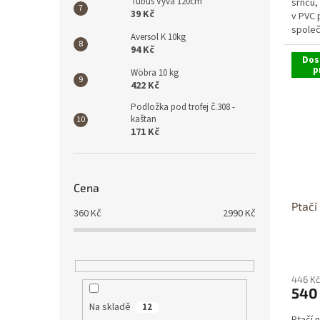
Tubus Vyva 120cm
srnců,
39 Kč
v PVC 
společ
Aversol K 10kg
94 Kč
Dos
p
Wöbra 10 kg
422 Kč
Podložka pod trofej č.308 -
kaštan
171 Kč
Cena
Ptačí
360
Kč
2990
Kč
446 Kč
540
Na skladě
12