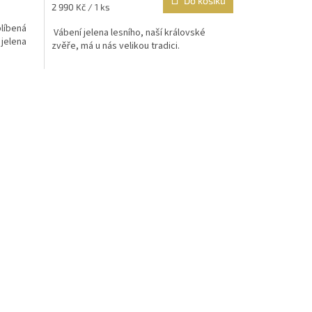
Do košíku
Měrná
2 990 Kč / 1 ks
cena:
blíbená
Vábení jelena lesního, naší královské
 jelena
zvěře, má u nás velikou tradici.