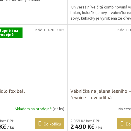
nářek + turbomyškování
cena:
Univerzální vejčitá kombinovaná v
holub, kukačka, sovy – vábnička na
sovy, kukačky je vyrobena ze dřev
Kód:
HU-2012385
Kód:
HU
tupné i na
rodejně
idlo fox bell
Vábnička na jelena lesního –
řevnice – dvoudílná
Skladem na prodejně
(>2 ks)
Na ces
 bez DPH
2 058 Kč bez DPH
Do košíku
Do
 Kč
2 490 Kč
/ ks
/ ks