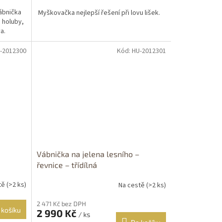
cena:
ábnička
Myškovačka nejlepší řešení při lovu lišek.
 holuby,
a.
-2012300
Kód:
HU-2012301
Vábnička na jelena lesního –
řevnice – třídílná
tě
(>2 ks)
Na cestě
(>2 ks)
2 471 Kč bez DPH
 košíku
2 990 Kč
/ ks