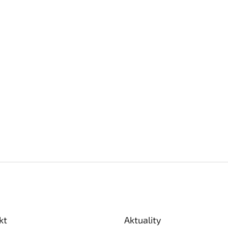
s
u
kt
Aktuality