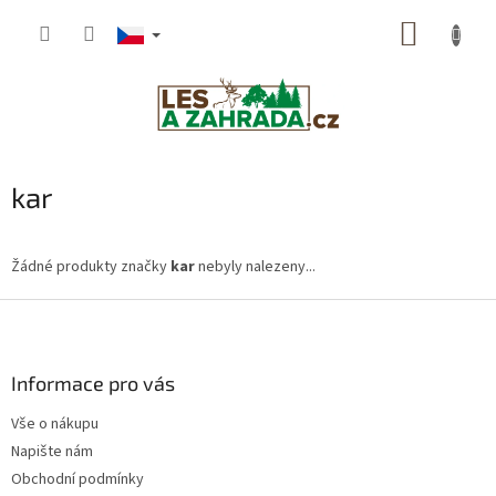
Přejít
NÁKUP
na
obsah
KOŠÍK
kar
Žádné produkty značky
kar
nebyly nalezeny...
Z
á
p
a
Informace pro vás
t
Vše o nákupu
í
Napište nám
Obchodní podmínky