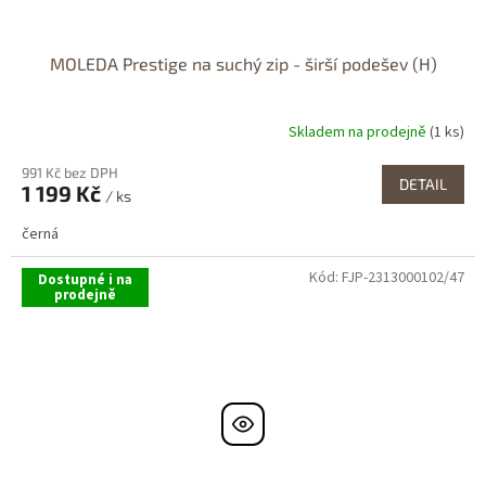
MOLEDA Prestige na suchý zip - širší podešev (H)
Skladem na prodejně
(1 ks)
991 Kč bez DPH
DETAIL
1 199 Kč
/ ks
černá
Kód:
FJP-2313000102/47
Dostupné i na
prodejně