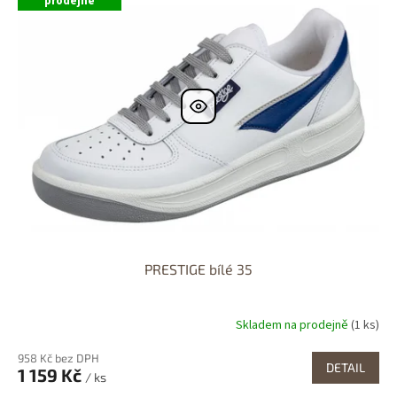
r
prodejně
p
o
i
d
s
u
p
k
r
t
o
ů
d
u
k
t
ů
PRESTIGE bílé 35
Skladem na prodejně
(1 ks)
958 Kč bez DPH
DETAIL
1 159 Kč
/ ks