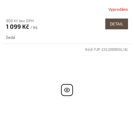
Vyprodáno
908 Kč bez DPH
DETAIL
1 099 Kč
/ ks
šedá
Kód:
FJP-2312000501/41