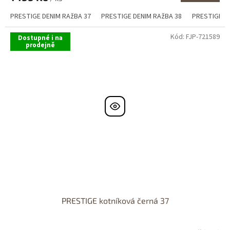
PRESTIGE DENIM RAžBA 37
PRESTIGE DENIM RAžBA 38
PRESTIGE D
Kód:
FJP-721589
Dostupné i na
prodejně
PRESTIGE kotníková černá 37