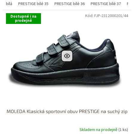
bílá
PRESTIGE bílé 35
PRESTIGE bílé 36
PRESTIGE bílé 37
PRE
Kód:
FJP-2312000201/44
Dostupné i na
prodejně
MOLEDA Klasická sportovní obuv PRESTIGE na suchý zip
Skladem na prodejně
(1 ks)