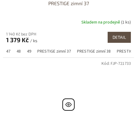
PRESTIGE zimní 37
Skladem na prodejně
(1 ks)
1 140 Kč bez DPH
DETAIL
1 379 Kč
/ ks
47
48
49
PRESTIGE zimní 37
PRESTIGE zimní 38
PRESTIGE z
Kód:
FJP-721733