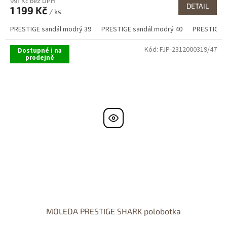
991 Kč bez DPH
DETAIL
1 199 Kč
/ ks
PRESTIGE sandál modrý 39
PRESTIGE sandál modrý 40
PRESTIGE s
Kód:
FJP-2312000319/47
Dostupné i na
prodejně
MOLEDA PRESTIGE SHARK polobotka