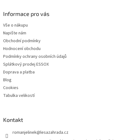
á
d
p
a
a
Informace pro vás
c
t
í
Vše o nákupu
í
p
Napište nám
r
v
Obchodní podmínky
k
Hodnocení obchodu
y
Podmínky ochrany osobních údajů
v
ý
Splátkový prodej ESSOX
p
Doprava a platba
i
Blog
s
u
Cookies
Tabulka velikostí
Kontakt
romanjelinek
@
lesazahrada.cz