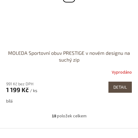
MOLEDA Sportovní obuv PRESTIGE v novém designu na
suchý zip
Vyprodáno
991 Kč bez DPH
DETAIL
1 199 Kč
/ ks
bílá
18
položek celkem
O
v
l
Z
á