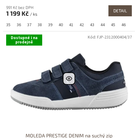
991 Kč bez DPH
DETAIL
1 199 Kč
/ ks
35
36
37
38
39
40
41
42
43
44
45
46
47
Kód:
FJP-2312000404/37
Dostupné i na
prodejně
MOLEDA PRESTIGE DENIM na suchý zip