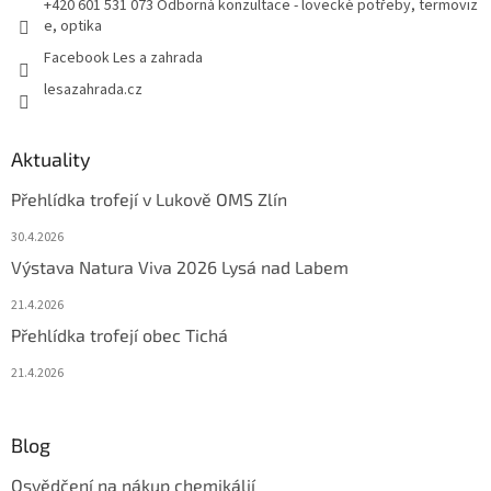
+420 601 531 073 Odborná konzultace - lovecké potřeby, termoviz
e, optika
Facebook Les a zahrada
lesazahrada.cz
Aktuality
Přehlídka trofejí v Lukově OMS Zlín
30.4.2026
Výstava Natura Viva 2026 Lysá nad Labem
21.4.2026
Přehlídka trofejí obec Tichá
21.4.2026
Blog
Osvědčení na nákup chemikálií