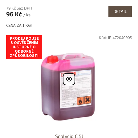
79 Kč bez DPH
DETAIL
96 Kč
/ ks
CENA ZA 1 KG!
Kód:
IF-472040905
PRODEJ POUZE
S OSVĚDČENÍM
II.STUPNĚ O
ODBORNÉ
ZPŮSOBILOSTI
Scolycid C 5l