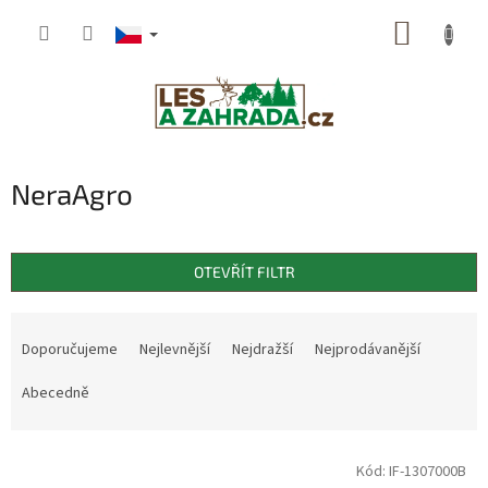
Přejít
NÁKUP
na
obsah
KOŠÍK
NeraAgro
OTEVŘÍT FILTR
Ř
a
Doporučujeme
Nejlevnější
Nejdražší
Nejprodávanější
z
e
Abecedně
n
í
V
p
Kód:
IF-1307000B
ý