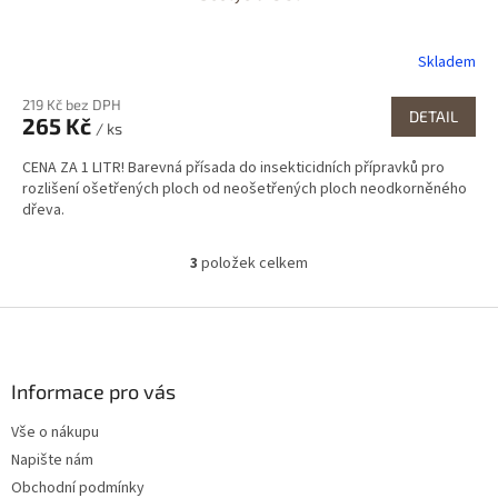
Skladem
219 Kč bez DPH
DETAIL
265 Kč
/ ks
CENA ZA 1 LITR! Barevná přísada do insekticidních přípravků pro
rozlišení ošetřených ploch od neošetřených ploch neodkorněného
dřeva.
3
položek celkem
O
v
l
Z
á
á
d
p
a
a
Informace pro vás
c
t
í
Vše o nákupu
í
p
Napište nám
r
v
Obchodní podmínky