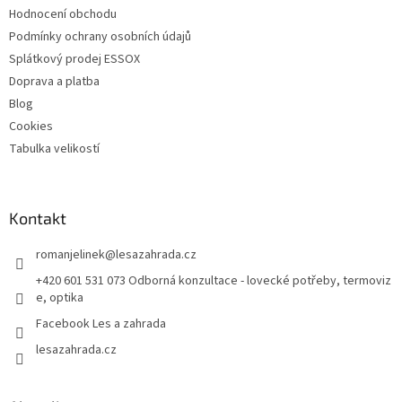
k
Hodnocení obchodu
y
Podmínky ochrany osobních údajů
v
ý
Splátkový prodej ESSOX
p
Doprava a platba
i
Blog
s
u
Cookies
Tabulka velikostí
Kontakt
romanjelinek
@
lesazahrada.cz
+420 601 531 073 Odborná konzultace - lovecké potřeby, termoviz
e, optika
Facebook Les a zahrada
lesazahrada.cz