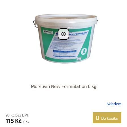
r
p
o
i
d
s
u
p
k
r
t
o
ů
d
u
k
t
ů
Morsuvin New Formulation 6 kg
Skladem
95 Kč bez DPH
Do košíku
115 Kč
/ ks