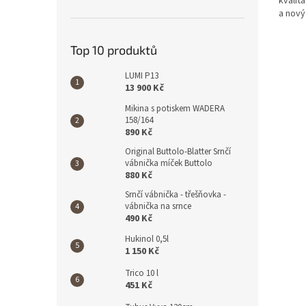
kvalit
hvězdi
a nový
Top 10 produktů
LUMI P13
13 900 Kč
Mikina s potiskem WADERA
158/164
890 Kč
Original Buttolo-Blatter Srnčí
vábnička míček Buttolo
880 Kč
Srnčí vábnička - třešňovka -
vábnička na srnce
490 Kč
Hukinol 0,5l
1 150 Kč
Trico 10 l
451 Kč