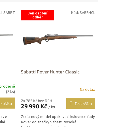
d:
SABRT
Kód:
SABRHCL
Jen osobní
odběr
Sabatti Rover Hunter Classic
prodejně
Na dotaz
(2 ks)
24 785 Kč bez DPH
 košíku
Do košíku
29 990 Kč
/ ks
nice
Zcela nový model opakovací kulovnice řady
oká
Rover od značky Sabatti. Vysoká