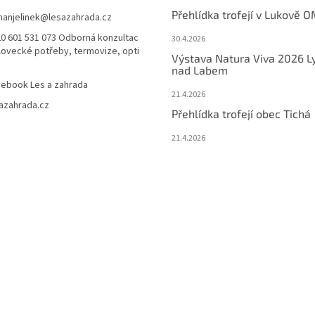
Přehlídka trofejí v Lukově O
anjelinek
@
lesazahrada.cz
0 601 531 073 Odborná konzultac
30.4.2026
 lovecké potřeby, termovize, opti
Výstava Natura Viva 2026 L
nad Labem
ebook Les a zahrada
21.4.2026
azahrada.cz
Přehlídka trofejí obec Tichá
21.4.2026