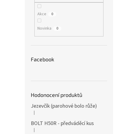
Akce
0
Novinka
0
Facebook
Hodonocení produktů
Jezevčík (parohové bolo růže)
|
Hodnocení produktu je 5 z 5 hvězdiček.
BOLT H50R - předváděcí kus
|
Hodnocení produktu je 5 z 5 hvězdiček.