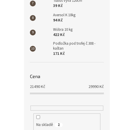
Tubus Vyva 120cm
39 Kč
Aversol K 10kg
94 Kč
Wöbra 10 kg
422 Kč
Podložka pod trofej č.308 -
kaštan
171 Kč
Cena
21490
Kč
29990
Kč
Na skladě
2