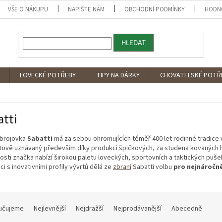
VŠE O NÁKUPU
NAPIŠTE NÁM
OBCHODNÍ PODMÍNKY
HODN
HLEDAT
LOVECKÉ POTŘEBY
TIPY NA DÁRKY
CHOVATELSKÉ POTŘ
tti
zbrojovka
Sabatti
má za sebou ohromujících téměř 400 let rodinné tradice 
tově uznávaný především díky produkci špičkových, za studena kovaných hl
sti značka nabízí širokou paletu loveckých, sportovních a taktických puše
i s inovativními profily vývrtů dělá ze
zbraní
Sabatti volbu
pro nejnáročně
učujeme
Nejlevnější
Nejdražší
Nejprodávanější
Abecedně