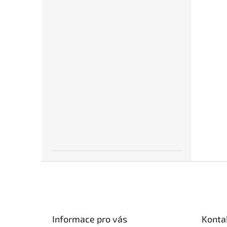
Z
á
p
a
t
Informace pro vás
Konta
í