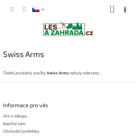
Přejít
NÁKUP
na
obsah
KOŠÍK
Swiss Arms
Žádné produkty značky
Swiss Arms
nebyly nalezeny...
Z
á
p
a
Informace pro vás
t
Vše o nákupu
í
Napište nám
Obchodní podmínky