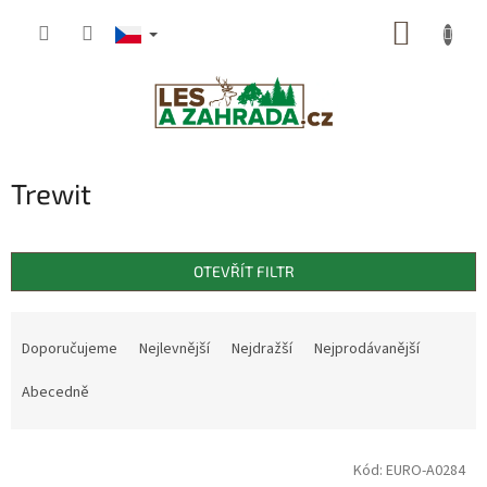
Přejít
NÁKUP
na
obsah
KOŠÍK
Trewit
OTEVŘÍT FILTR
Ř
a
Doporučujeme
Nejlevnější
Nejdražší
Nejprodávanější
z
e
Abecedně
n
í
V
p
Kód:
EURO-A0284
ý