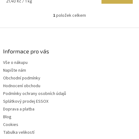
Měrná
21,40 Kč / 1 kg
cena:
1
položek celkem
O
v
l
Z
á
á
d
p
a
a
Informace pro vás
c
t
í
Vše o nákupu
í
p
Napište nám
r
v
Obchodní podmínky
k
Hodnocení obchodu
y
Podmínky ochrany osobních údajů
v
ý
Splátkový prodej ESSOX
p
Doprava a platba
i
Blog
s
u
Cookies
Tabulka velikostí