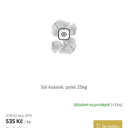
r
p
o
i
d
s
u
p
k
r
t
o
ů
d
u
k
t
ů
Sůl kusová, pytel 25kg
Skladem na prodejně
(>2 ks)
478 Kč bez DPH
535 Kč
/ ks
Do košíku