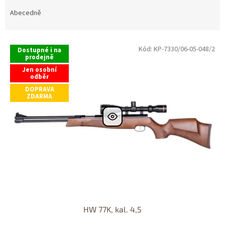
z
e
Abecedně
n
í
V
p
Kód:
KP-7330/06-05-048/2
Dostupné i na
ý
r
prodejně
p
o
Jen osobní
i
odběr
d
s
DOPRAVA
u
ZDARMA
p
k
r
t
o
ů
d
u
k
t
ů
HW 77K, kal. 4,5