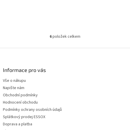
6
položek celkem
O
v
l
Z
á
á
d
p
a
a
Informace pro vás
c
t
í
Vše o nákupu
í
p
Napište nám
r
v
Obchodní podmínky
k
Hodnocení obchodu
y
Podmínky ochrany osobních údajů
v
ý
Splátkový prodej ESSOX
p
Doprava a platba
i