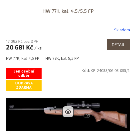
HW 77K, kal. 4,5/5,5 FP
Skladem
17 092 Kč bez DPH
DETAIL
20 681 Kč
/ ks
HW 77K, kal. 4,5 FP
HW 77K, kal. 5,5 FP
Kód:
KP-24083/06-08-095/1
Jen osobní
odběr
DOPRAVA
ZDARMA