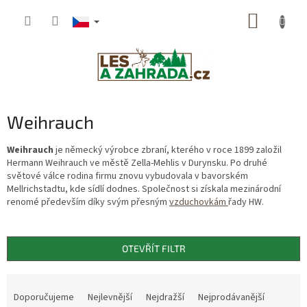
Přejít
NÁKUP
na
obsah
KOŠÍK
Weihrauch
Weihrauch
je německý výrobce zbraní, kterého v roce 1899 založil
Hermann Weihrauch ve městě Zella-Mehlis v Durynsku. Po druhé
světové válce rodina firmu znovu vybudovala v bavorském
Mellrichstadtu, kde sídlí dodnes. Společnost si získala mezinárodní
renomé především díky svým přesným
vzduchovkám
řady HW.
OTEVŘÍT FILTR
Ř
a
Doporučujeme
Nejlevnější
Nejdražší
Nejprodávanější