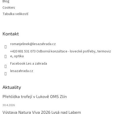
Blog
s
u
Cookies
Tabulka velikostí
Kontakt
romanjelinek
@
lesazahrada.cz
+420 601 531 073 Odborná konzultace - lovecké potřeby, termoviz
e, optika
Facebook Les a zahrada
lesazahrada.cz
Aktuality
Přehlídka trofejí v Lukově OMS Zlín
30.4.2026
Výstava Natura Viva 2026 Lysá nad Labem