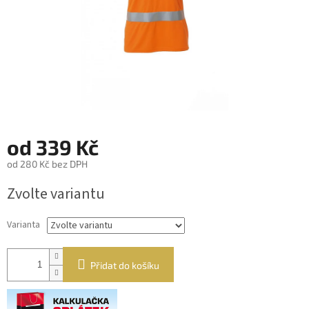
od
339 Kč
od
280 Kč
bez DPH
Měrná
Zvolte variantu
cena:
Varianta
Přidat do košíku