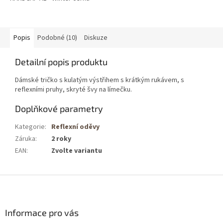
Popis
Podobné (10)
Diskuze
Detailní popis produktu
Dámské tričko s kulatým výstřihem s krátkým rukávem, s
reflexními pruhy, skryté švy na límečku.
Doplňkové parametry
Kategorie
:
Reflexní oděvy
Záruka
:
2 roky
EAN
:
Zvolte variantu
Z
á
p
a
Informace pro vás