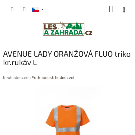
Přejít
NÁKUP
na
obsah
KOŠÍK
AVENUE LADY ORANŽOVÁ FLUO triko
kr.rukáv L
Průměrné
Neohodnoceno
Podrobnosti hodnocení
hodnocení
produktu
je
0,0
z
5
hvězdiček.