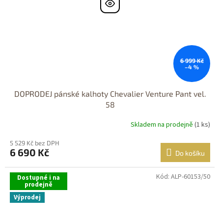
6 999 Kč
–4 %
DOPRODEJ pánské kalhoty Chevalier Venture Pant vel.
58
Skladem na prodejně
(1 ks)
5 529 Kč bez DPH
6 690 Kč
Do košíku
Kód:
ALP-60153/50
Dostupné i na
prodejně
Výprodej