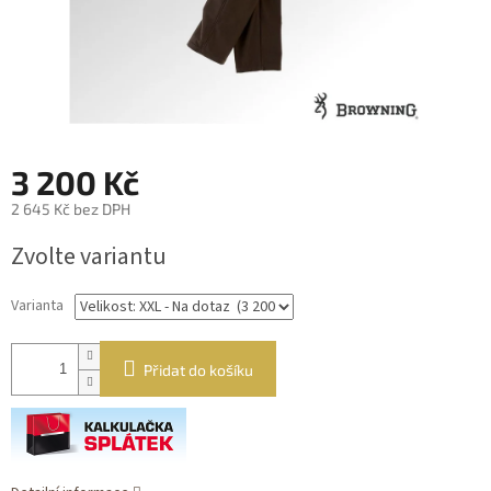
3 200 Kč
2 645 Kč bez DPH
Měrná
Zvolte variantu
cena:
Varianta
Přidat do košíku