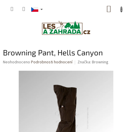
Přejít
NÁKUP
na
obsah
KOŠÍK
Browning Pant, Hells Canyon
Průměrné
Neohodnoceno
Podrobnosti hodnocení
Značka:
Browning
hodnocení
produktu
je
0,0
z
5
hvězdiček.