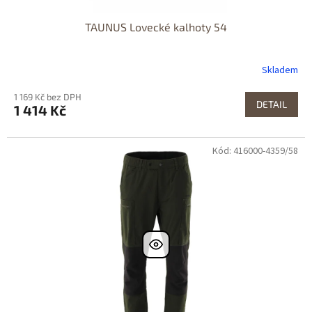
TAUNUS Lovecké kalhoty 54
Skladem
1 169 Kč bez DPH
DETAIL
1 414 Kč
Kód: 416000-4359/58
Dostupné i na
prodejně
Dostupnost 24h