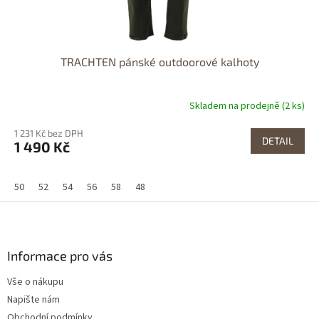
TRACHTEN pánské outdoorové kalhoty
Skladem na prodejně (2 ks)
1 231 Kč bez DPH
DETAIL
1 490 Kč
50
52
54
56
58
48
Z
á
p
a
Informace pro vás
t
Vše o nákupu
í
Napište nám
Obchodní podmínky