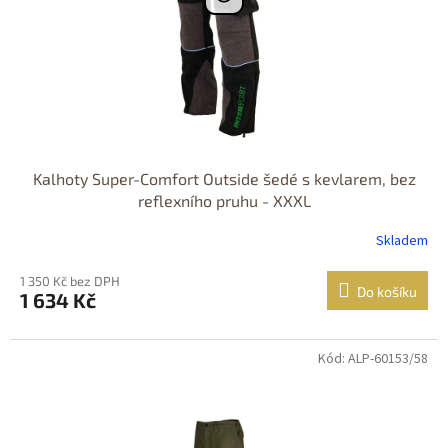
Kalhoty Super-Comfort Outside šedé s kevlarem, bez
reflexního pruhu - XXXL
Skladem
1 350 Kč bez DPH
Do košíku
1 634 Kč
Kód: ALP-60153/58
Dostupné i na
prodejně
Výprodej
Dostupnost 24h