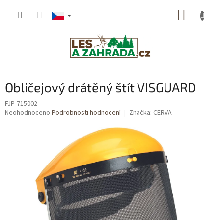
Přejít
NÁKUP
na
obsah
KOŠÍK
Obličejový drátěný štít VISGUARD
FJP-715002
Průměrné
Neohodnoceno
Podrobnosti hodnocení
Značka:
CERVA
hodnocení
produktu
je
0,0
z
5
hvězdiček.