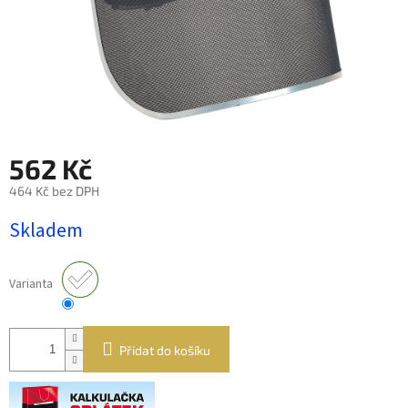
562 Kč
464 Kč bez DPH
Měrná
Skladem
cena:
Varianta
Přidat do košíku