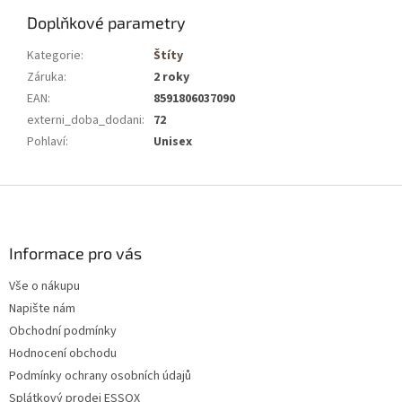
Doplňkové parametry
Kategorie
:
Štíty
Záruka
:
2 roky
EAN
:
8591806037090
externi_doba_dodani
:
72
Pohlaví
:
Unisex
Z
á
p
a
Informace pro vás
t
Vše o nákupu
í
Napište nám
Obchodní podmínky
Hodnocení obchodu
Podmínky ochrany osobních údajů
Splátkový prodej ESSOX