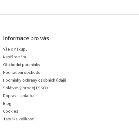
Z
á
p
a
Informace pro vás
t
Vše o nákupu
í
Napište nám
Obchodní podmínky
Hodnocení obchodu
Podmínky ochrany osobních údajů
Splátkový prodej ESSOX
Doprava a platba
Blog
Cookies
Tabulka velikostí