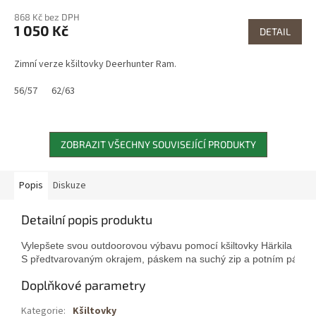
868 Kč bez DPH
1 050 Kč
DETAIL
Zimní verze kšiltovky Deerhunter Ram.
56/57
62/63
ZOBRAZIT VŠECHNY SOUVISEJÍCÍ PRODUKTY
Popis
Diskuze
Detailní popis produktu
Vylepšete svou outdoorovou výbavu pomocí kšiltovky Härkila Impa
S předtvarovaným okrajem, páskem na suchý zip a potním páskem 
Doplňkové parametry
Kategorie
:
Kšiltovky