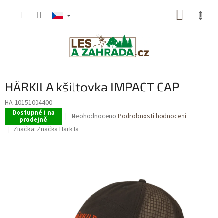
Přejít
NÁKUP
na
obsah
KOŠÍK
HÄRKILA kšiltovka IMPACT CAP
HA-10151004400
Dostupné i na
Průměrné
Neohodnoceno
Podrobnosti hodnocení
prodejně
hodnocení
Značka:
Značka Härkila
produktu
je
0,0
z
5
hvězdiček.