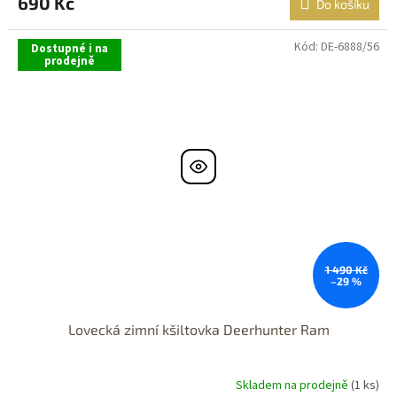
690 Kč
Do košíku
Kód:
DE-6888/56
Dostupné i na
prodejně
1 490 Kč
–29 %
Lovecká zimní kšiltovka Deerhunter Ram
Skladem na prodejně
(1 ks)