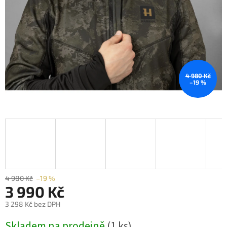
4 980 Kč
–19 %
4 980 Kč
–19 %
3 990 Kč
3 298 Kč bez DPH
Měrná
Skladem na prodejně
(1 ks)