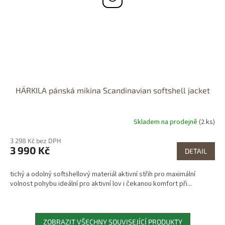
HÄRKILA pánská mikina Scandinavian softshell jacket
Skladem na prodejně
(2 ks)
3 298 Kč bez DPH
3 990 Kč
DETAIL
tichý a odolný softshellový materiál aktivní střih pro maximální
volnost pohybu ideální pro aktivní lov i čekanou komfort při...
ZOBRAZIT VŠECHNY SOUVISEJÍCÍ PRODUKTY