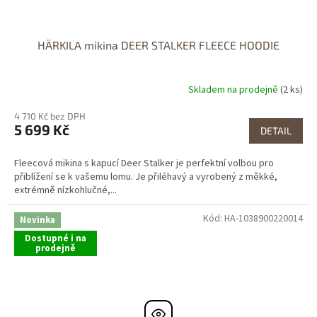
HÄRKILA mikina DEER STALKER FLEECE HOODIE
Skladem na prodejně
(2 ks)
4 710 Kč bez DPH
5 699 Kč
DETAIL
Fleecová mikina s kapucí Deer Stalker je perfektní volbou pro
přiblížení se k vašemu lomu. Je přiléhavý a vyrobený z měkké,
extrémně nízkohlučné,...
Kód:
HA-1038900220014
Novinka
Dostupné i na
prodejně