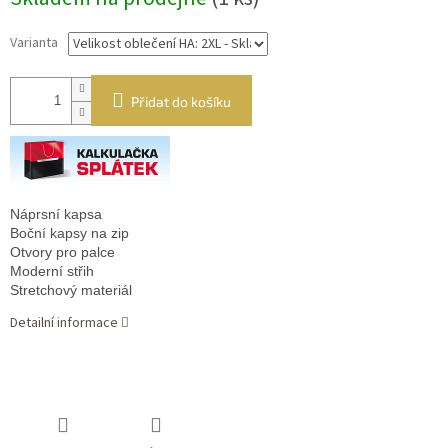
cena:
Varianta
Přidat do košíku
Náprsní kapsa

Boční kapsy na zip

Otvory pro palce

Moderní střih

Stretchový materiál
Detailní informace