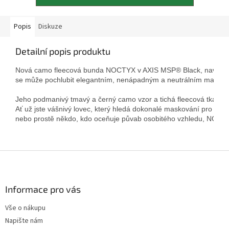
Popis
Diskuze
Detailní popis produktu
Nová camo fleecová bunda NOCTYX v AXIS MSP® Black, navržená ta
se může pochlubit elegantním, nenápadným a neutrálním maskova
Jeho podmanivý tmavý a černý camo vzor a tichá fleecová tkanina za
Ať už jste vášnivý lovec, který hledá dokonalé maskování pro so
nebo prostě někdo, kdo oceňuje půvab osobitého vzhledu, NOCTYX
Z
á
p
a
Informace pro vás
t
Vše o nákupu
í
Napište nám