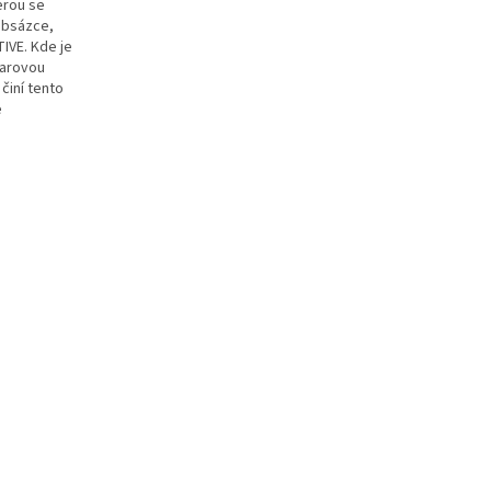
erou se
obsázce,
IVE. Kde je
varovou
činí tento
e