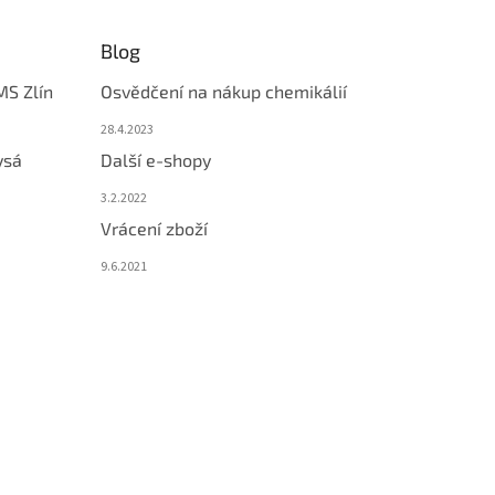
Blog
MS Zlín
Osvědčení na nákup chemikálií
28.4.2023
ysá
Další e-shopy
3.2.2022
Vrácení zboží
9.6.2021