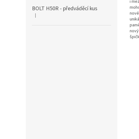
i me
moho
BOLT H50R - předváděcí kus
nové
|
Hodnocení produktu je 5 z 5 hvězdiček.
unik
pamě
nový
špič