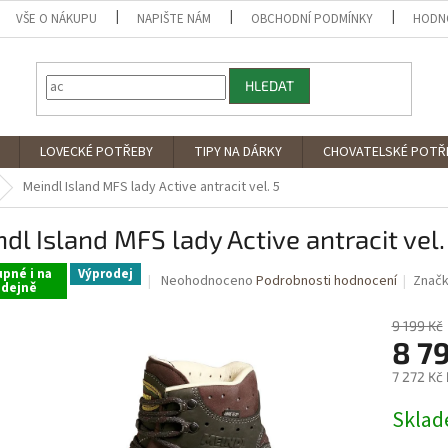
VŠE O NÁKUPU
NAPIŠTE NÁM
OBCHODNÍ PODMÍNKY
HODN
HLEDAT
LOVECKÉ POTŘEBY
TIPY NA DÁRKY
CHOVATELSKÉ POTŘ
Meindl Island MFS lady Active antracit vel. 5
dl Island MFS lady Active antracit vel.
pné i na
Výprodej
Průměrné
Neohodnoceno
Podrobnosti hodnocení
Znač
odejně
hodnocení
produktu
9 199 Kč
je
8 7
0,0
z
7 272 Kč
5
Měrná
hvězdiček.
Sklad
cena: