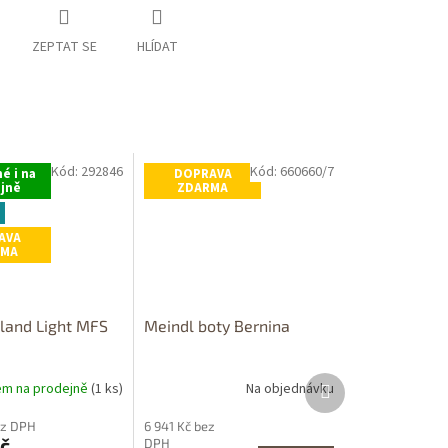
ZEPTAT SE
HLÍDAT
Kód:
292846
Kód:
660660/7
é i na
DOPRAVA
jně
ZDARMA
AVA
RMA
sland Light MFS
Meindl boty Bernina
Další
em na prodejně
(1 ks)
Na objednávku
produkt
ez DPH
6 941 Kč bez
č
DPH