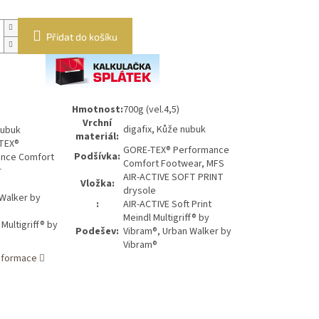
Přidat do košíku
Hmotnost:
700g (vel.4,5)
Vrchní
digafix, Kůže nubuk
materiál:
GORE-TEX® Performance
Podšívka:
Comfort Footwear, MFS
AIR-ACTIVE SOFT PRINT
Vložka:
drysole
:
AIR-ACTIVE Soft Print
Meindl Multigriff® by
Podešev:
Vibram®, Urban Walker by
Vibram®
informace