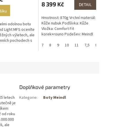
8 399 Kč
DETAIL
šíku
Hmotnost: 870g Vrchní materiál:
Kůže nubuk Podšívka: Kůže
elmi odolnou botu
Vložka: Comfort Fit
nd Light MFS oceníte
korek+rouno Podešev: Meindl
ěžných výletech, ale
Multigrip®3...
denních pochodech s
7
8
9
10
11
7,5
8,5
9,5
10,5
tohem.
Doplňkové parametry
25 letech
Kategorie
:
Boty Meindl
utečně je
níkem
ž od roku
.000.000
i, ale