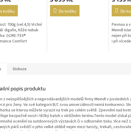
o košíku
Do košíku
Do ko
st: 700g (vel.4,5) Vrchní
Pevnou a v
ál: digafix, Kůže nubuk
Meindl Isla
vka: GORE-TEX®
nejen při b
rmance Comfort
i při více
ar, MFS Vložka:...
těžším ba
s
Diskuze
ailní popis produktu
n z neúspěšnějších a nejprodávanějších modelů firmy Meindl v posledních 
erzi pro ženy. Ve své kategorii B/C svou univerzálností nemá konkurenci. Sk
ohorka se kterou můžete vyrazit na trek po celém světě. Zpevnění nad kot
ňuje bezpečně nosit i těžký batoh v obtížném terénu.Tento model získal ji
 mnohá ocenění na outdoorových výstavách či v odborném tisku. Více než 1
ných párů svědčí o jeho velké oblibě nejen mezi turisty, trekaři, cestovatel