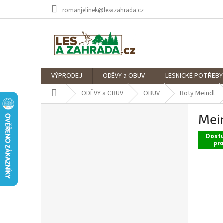
Přejít
romanjelinek@lesazahrada.cz
na
obsah
VÝPRODEJ
ODĚVY a OBUV
LESNICKÉ POTŘEBY
Domů
ODĚVY a OBUV
OBUV
Boty Meindl
P
Mein
o
s
Dostu
t
pr
r
a
n
n
í
p
a