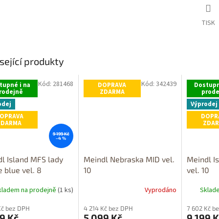
TISK
sející produkty
Kód:
281468
Kód:
342439
tupné i na
DOPRAVA
Dostupn
rodejně
ZDARMA
prode
odej
Výprodej
OPRAVA
DOPR
ZDARMA
ZDA
9 199 Kč
–4 %
l Island MFS lady
Meindl Nebraska MID vel.
Meindl I
e blue vel. 8
10
vel. 10
kladem na prodejně
(1 ks)
Vyprodáno
Sklad
Kč bez DPH
4 214 Kč bez DPH
7 602 Kč b
9 Kč
5 099 Kč
9 199 K