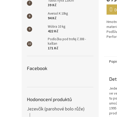
Tubus Vyva 120cm
39 Kč
D
Aversol K 10kg
94 Kč
Hmotno
Wöbra 10 kg
materi
422 Kč
Podší
Perfo
Podložka pod trofej č.308 -
Footwe
kaštan
171 Kč
Popi
Facebook
Det
Jede
ve v
tu p
Hodonocení produktů
umož
Jezevčík (parohové bolo růže)
1995
proda
|
Hodnocení produktu je 5 z 5 hvězdiček.