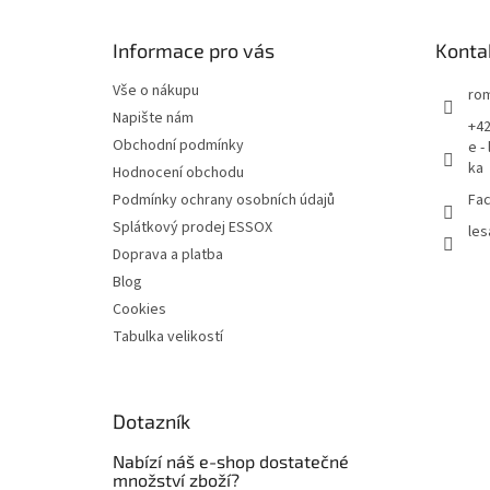
a
t
Informace pro vás
Konta
í
Vše o nákupu
rom
Napište nám
+42
Obchodní podmínky
e -
ka
Hodnocení obchodu
Podmínky ochrany osobních údajů
Fac
Splátkový prodej ESSOX
les
Doprava a platba
Blog
Cookies
Tabulka velikostí
Dotazník
Nabízí náš e-shop dostatečné
množství zboží?