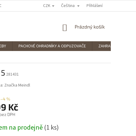
CZK
Čeština
OCENÍ OBCHODU
PODMÍNKY OCHRANY OSOBNÍCH ÚDAJŮ
Přihlášení
SPLÁTKOV
NÁKUPNÍ
Prázdný košík
KOŠÍK
EBY
PACHOVÉ OHRADNÍKY A ODPUZOVAČE
ZAHRADNÍ POTŘEBY
 5
281431
ka:
Značka Meindl
–4 %
99 Kč
 bez DPH
em na prodejně
(1 ks)