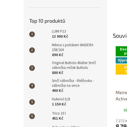
Top 10 produktů
LUMI P13
Souvi
13 900 Kč
Mikina s potiskem WADERA
Dos
158/164
p
890 Kč
Výpr
Original Buttolo-Blatter Srnčí
D
vábnička míček Buttolo
880 Kč
Srnčí vábnička - třešňovka -
vábnička na srnce
490 Kč
Meind
Activ
Hukinol 0,5l
1 150 Kč
S
Trico 10 l
451 Kč
7 272 
8 79