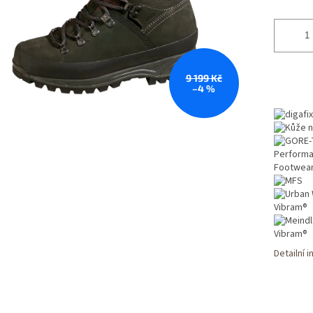
9 199 Kč
–4 %
Detailní 