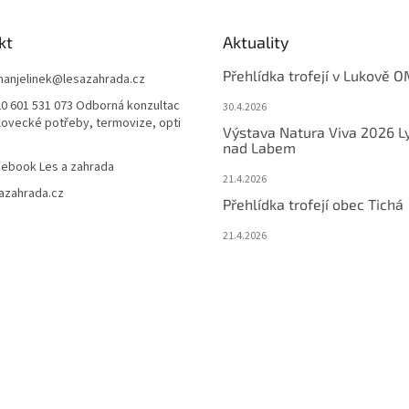
kt
Aktuality
Přehlídka trofejí v Lukově O
anjelinek
@
lesazahrada.cz
0 601 531 073 Odborná konzultac
30.4.2026
 lovecké potřeby, termovize, opti
Výstava Natura Viva 2026 L
nad Labem
ebook Les a zahrada
21.4.2026
azahrada.cz
Přehlídka trofejí obec Tichá
21.4.2026