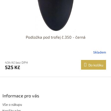
Podložka pod trofej č.350 - černá
Skladem
434 Kč bez DPH
Do košíku
525 Kč
Z
á
p
a
Informace pro vás
t
Vše o nákupu
í
Napište nám