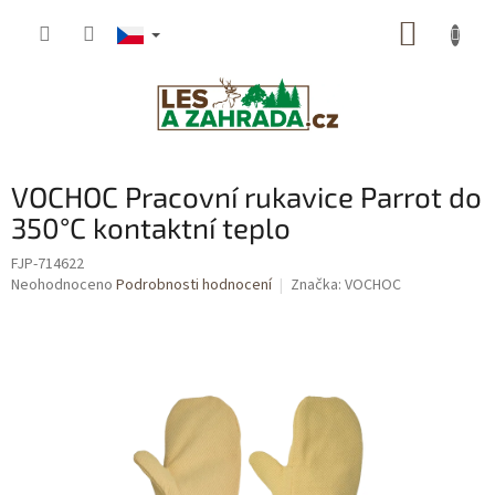
Přejít
NÁKUP
na
obsah
KOŠÍK
VOCHOC Pracovní rukavice Parrot do
350°C kontaktní teplo
FJP-714622
Průměrné
Neohodnoceno
Podrobnosti hodnocení
Značka:
VOCHOC
hodnocení
produktu
je
0,0
z
5
hvězdiček.