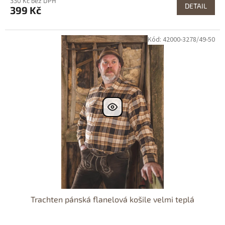
330 Kč bez DPH
DETAIL
399 Kč
Kód: 42000-3278/49-50
Dostupné i na
prodejně
Výprodej
Trachten pánská flanelová košile velmi teplá