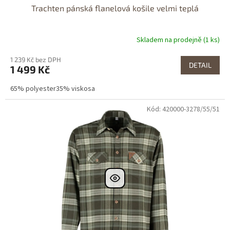
Trachten pánská flanelová košile velmi teplá
Skladem na prodejně (1 ks)
1 239 Kč bez DPH
DETAIL
1 499 Kč
65% polyester35% viskosa
Kód: 420000-3278/55/51
Dostupné i na
prodejně