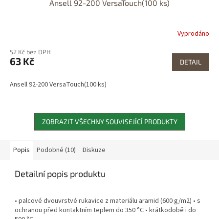
Ansell 92-200 VersaTouch(100 ks)
Vyprodáno
52 Kč bez DPH
63 Kč
DETAIL
Ansell 92-200 VersaTouch(100 ks)
ZOBRAZIT VŠECHNY SOUVISEJÍCÍ PRODUKTY
Popis
Podobné (10)
Diskuze
Detailní popis produktu
• palcové dvouvrstvé rukavice z materiálu aramid (600 g/m2) • s
ochranou před kontaktním teplem do 350 °C • krátkodobě i do