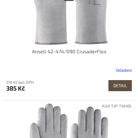
Ansell 42-474/090 CrusaderFlex
Skladem
318 Kč bez DPH
DETAIL
385 Kč
Kód: FJP-738491
Dostupné i na
prodejně
Dostupnost 24h