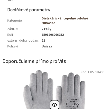
500 °C
Doplňkové parametry
Dielektrické, tepelně odolné
Kategorie
:
rukavice
Záruka
:
2 roky
EAN
:
8591806066052
externi_doba_dodani
:
72
Pohlaví
:
Unisex
Doporučujeme přímo pro Vás
Kód: FJP-738490