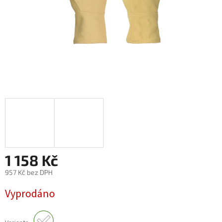
1 158 Kč
957 Kč bez DPH
Měrná
Vyprodáno
cena: