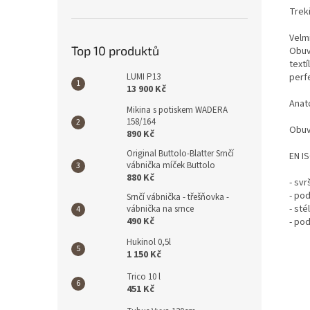
Trek
Velm
Top 10 produktů
Obuv
text
LUMI P13
perf
13 900 Kč
Anat
Mikina s potiskem WADERA
158/164
Obuv 
890 Kč
Original Buttolo-Blatter Srnčí
EN I
vábnička míček Buttolo
880 Kč
- sv
- po
Srnčí vábnička - třešňovka -
- st
vábnička na srnce
490 Kč
- po
Hukinol 0,5l
1 150 Kč
Trico 10 l
451 Kč