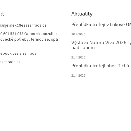
kt
Aktuality
Přehlídka trofejí v Lukově O
anjelinek
@
lesazahrada.cz
0 601 531 073 Odborná konzultac
30.4.2026
 lovecké potřeby, termovize, opti
Výstava Natura Viva 2026 L
nad Labem
ebook Les a zahrada
21.4.2026
azahrada.cz
Přehlídka trofejí obec Tichá
21.4.2026