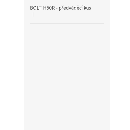
BOLT H50R - předváděcí kus
|
Hodnocení produktu je 5 z 5 hvězdiček.