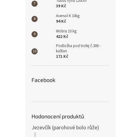
Tubus Vyva 120cm
39 Kč
Aversol K 10kg
94 Kč
Wöbra 10 kg
422 Kč
Podložka pod trofej č.308 -
kaštan
171 Kč
Facebook
Hodonocení produktů
Jezevčík (parohové bolo růže)
|
Hodnocení produktu je 5 z 5 hvězdiček.