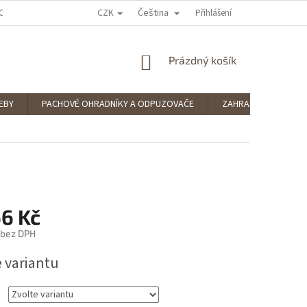
CZK
Čeština
OCENÍ OBCHODU
PODMÍNKY OCHRANY OSOBNÍCH ÚDAJŮ
Přihlášení
SPLÁTKOV
NÁKUPNÍ
Prázdný košík
KOŠÍK
EBY
PACHOVÉ OHRADNÍKY A ODPUZOVAČE
ZAHRADNÍ POTŘEBY
66 Kč
 bez DPH
e variantu