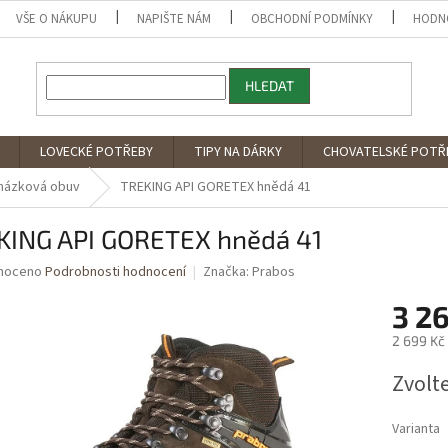
VŠE O NÁKUPU
NAPIŠTE NÁM
OBCHODNÍ PODMÍNKY
HODN
HLEDAT
LOVECKÉ POTŘEBY
TIPY NA DÁRKY
CHOVATELSKÉ POTŘ
házková obuv
TREKING API GORETEX hnědá 41
KING API GORETEX hnědá 41
né
noceno
Podrobnosti hodnocení
Značka:
Prabos
ní
3 2
u
2 699 Kč
Měrná
Zvolt
cena:
ek.
Varianta