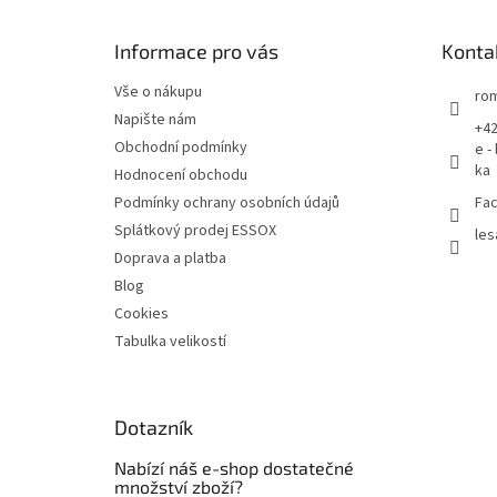
a
t
Informace pro vás
Konta
í
Vše o nákupu
rom
Napište nám
+42
Obchodní podmínky
e -
ka
Hodnocení obchodu
Podmínky ochrany osobních údajů
Fac
Splátkový prodej ESSOX
les
Doprava a platba
Blog
Cookies
Tabulka velikostí
Dotazník
Nabízí náš e-shop dostatečné
množství zboží?