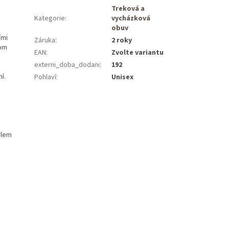
Treková a
Kategorie
:
vycházková
obuv
ími
Záruka
:
2 roky
tom
EAN
:
Zvolte variantu
externi_doba_dodani
:
192
í.
Pohlaví
:
Unisex
ilem