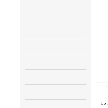
n
e
l
Popi
Det