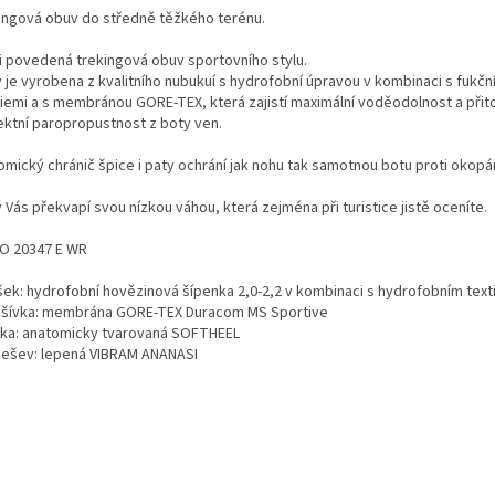
ingová obuv do středně těžkého terénu.
i povedená trekingová obuv sportovního stylu.
 je vyrobena z kvalitního nubukuí s hydrofobní úpravou v kombinaci s fukčn
íliemi a s membránou GORE-TEX, která zajistí maximální voděodolnost a při
ektní paropropustnost z boty ven.
omický chránič špice i paty ochrání jak nohu tak samotnou botu proti okopán
Vás překvapí svou nízkou váhou, která zejména při turistice jistě oceníte.
SO 20347 E WR
ršek: hydrofobní hovězinová šípenka 2,0-2,2 v kombinaci s hydrofobním text
dšívka: membrána GORE-TEX Duracom MS Sportive
élka: anatomicky tvarovaná SOFTHEEL
dešev: lepená VIBRAM ANANASI