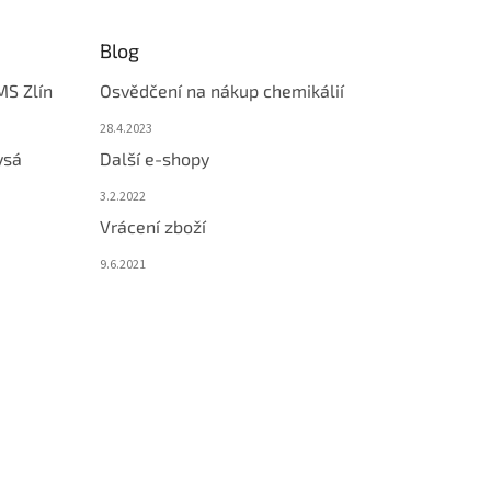
Blog
MS Zlín
Osvědčení na nákup chemikálií
28.4.2023
ysá
Další e-shopy
3.2.2022
Vrácení zboží
9.6.2021