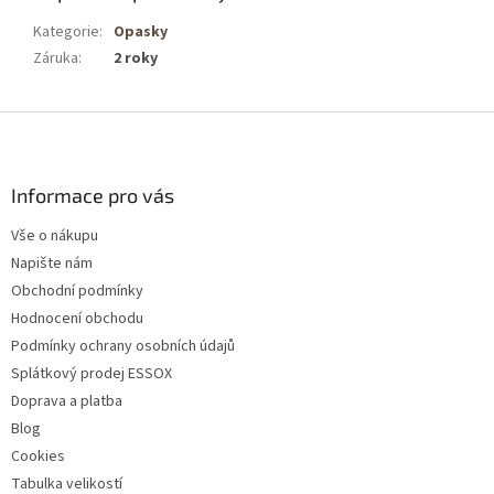
Kategorie
:
Opasky
Záruka
:
2 roky
Z
á
p
a
Informace pro vás
t
Vše o nákupu
í
Napište nám
Obchodní podmínky
Hodnocení obchodu
Podmínky ochrany osobních údajů
Splátkový prodej ESSOX
Doprava a platba
Blog
Cookies
Tabulka velikostí