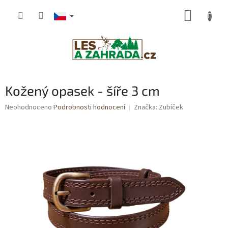
Přejít
NÁKUP
na
obsah
KOŠÍK
Kožený opasek - šíře 3 cm
Průměrné
Neohodnoceno
Podrobnosti hodnocení
Značka:
Zubíček
hodnocení
produktu
je
0,0
z
5
hvězdiček.