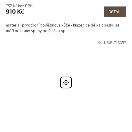
752 Kč bez DPH
910 Kč
DETAIL
materiál: prvotřídní hovězinová kůže - hlazenice délka opasku se
měří od hrany spony po špičku opasku
Kód:
FJP-713357