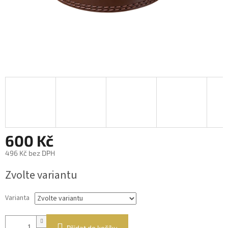
600 Kč
496 Kč bez DPH
Měrná
Zvolte variantu
cena:
Varianta
Přidat do košíku