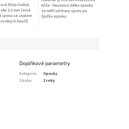
materiál: prvotřídní hovězinová
ícová tříslo-činěná
kůže - hlazenice délka opasku
 síle 3,5 mm černá
se měří od hrany spony po
á spona se znakem
špičku opasku
ovolných hasičů
Doplňkové parametry
Kategorie
:
Opasky
Záruka
:
2 roky