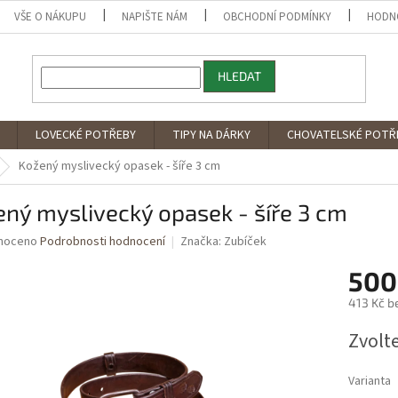
VŠE O NÁKUPU
NAPIŠTE NÁM
OBCHODNÍ PODMÍNKY
HODN
HLEDAT
LOVECKÉ POTŘEBY
TIPY NA DÁRKY
CHOVATELSKÉ POTŘ
Kožený myslivecký opasek - šíře 3 cm
ný myslivecký opasek - šíře 3 cm
né
noceno
Podrobnosti hodnocení
Značka:
Zubíček
ní
500
u
413 Kč b
Měrná
Zvolt
cena:
ek.
Varianta