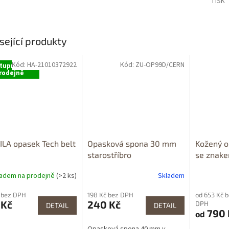
TISK
sející produkty
Kód:
HA-21010372922
Kód:
ZU-OP99D/CERN
tupné i na
rodejně
LA opasek Tech belt
Opasková spona 30 mm
Kožený o
starostříbro
se znak
ladem na prodejně
(>2 ks)
Skladem
 bez DPH
198 Kč bez DPH
od 653 Kč 
 Kč
240 Kč
DPH
DETAIL
DETAIL
790 
od