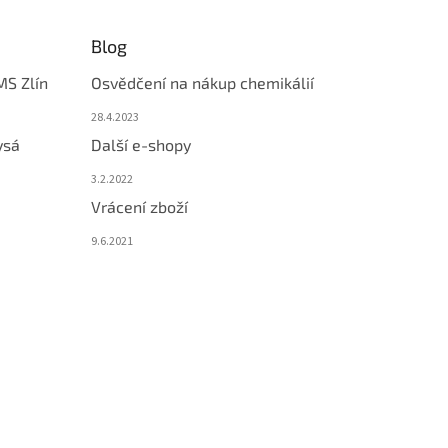
Blog
MS Zlín
Osvědčení na nákup chemikálií
28.4.2023
ysá
Další e-shopy
3.2.2022
Vrácení zboží
9.6.2021