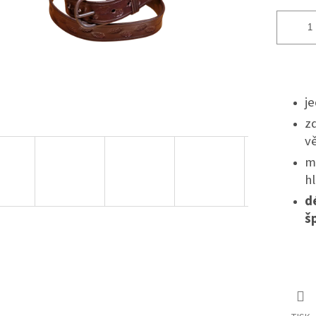
j
z
vě
ma
h
d
š