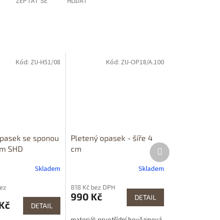
ZEPTAT SE
HLÍDAT
Kód:
ZU-H51/08
Kód:
ZU-OP18/A.100
pasek se sponou
Pletený opasek - šíře 4
Další
em SHD
cm
produkt
Skladem
Skladem
bez
818 Kč bez DPH
990 Kč
DETAIL
Kč
DETAIL