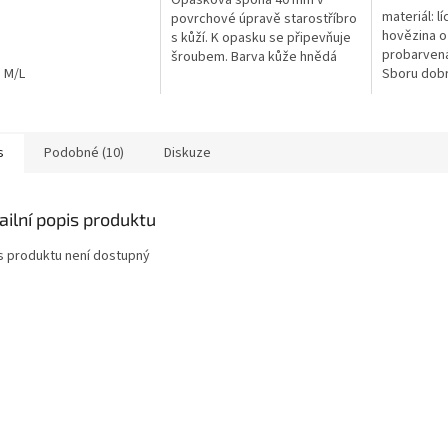
Opasková spona 40 mm v
materiál: l
povrchové úpravě starostříbro
hovězina o
s kůží. K opasku se připevňuje
probarven
šroubem. Barva kůže hnědá
M/L
Sboru dobr
debo černá.
s
Podobné (10)
Diskuze
ailní popis produktu
s produktu není dostupný