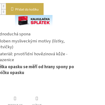
Přidat do košíku
ednoduchá spona
doben mysliveckými motivy (lístky,
tvičky)
teriál: prvotřídní hovězinová kůže -
lazenice
élka opasku se měří od hrany spony po
pičku opasku