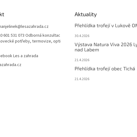
kt
Aktuality
Přehlídka trofejí v Lukově O
anjelinek
@
lesazahrada.cz
0 601 531 073 Odborná konzultac
30.4.2026
 lovecké potřeby, termovize, opti
Výstava Natura Viva 2026 L
nad Labem
ebook Les a zahrada
21.4.2026
azahrada.cz
Přehlídka trofejí obec Tichá
21.4.2026