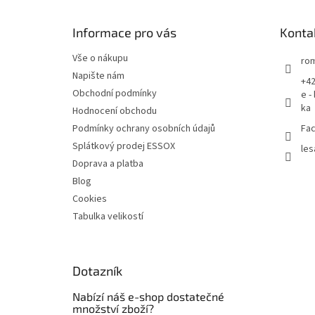
a
t
Informace pro vás
Konta
í
Vše o nákupu
rom
Napište nám
+42
Obchodní podmínky
e -
ka
Hodnocení obchodu
Podmínky ochrany osobních údajů
Fac
Splátkový prodej ESSOX
les
Doprava a platba
Blog
Cookies
Tabulka velikostí
Dotazník
Nabízí náš e-shop dostatečné
množství zboží?