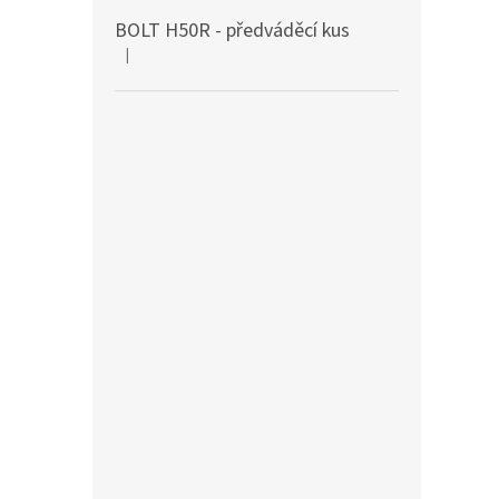
BOLT H50R - předváděcí kus
|
Hodnocení produktu je 5 z 5 hvězdiček.