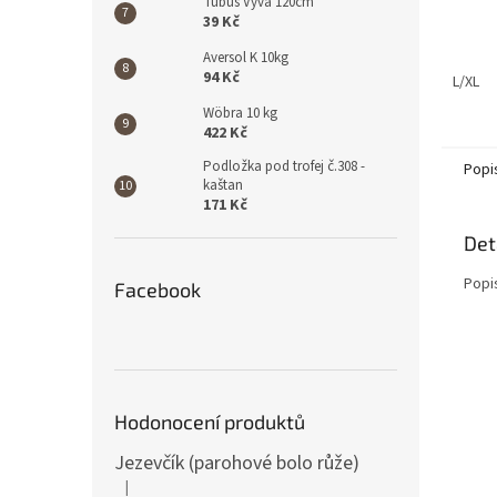
Tubus Vyva 120cm
39 Kč
Aversol K 10kg
94 Kč
L/XL
Wöbra 10 kg
422 Kč
Podložka pod trofej č.308 -
Popi
kaštan
171 Kč
Det
Popi
Facebook
Hodonocení produktů
Jezevčík (parohové bolo růže)
|
Hodnocení produktu je 5 z 5 hvězdiček.