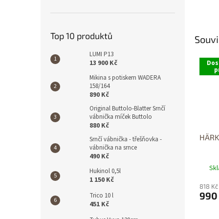
Top 10 produktů
Souvi
LUMI P13
13 900 Kč
Dos
p
Mikina s potiskem WADERA
158/164
890 Kč
Original Buttolo-Blatter Srnčí
vábnička míček Buttolo
880 Kč
HÄRKI
Srnčí vábnička - třešňovka -
vábnička na srnce
490 Kč
Sk
Hukinol 0,5l
1 150 Kč
818 Kč
990
Trico 10 l
451 Kč