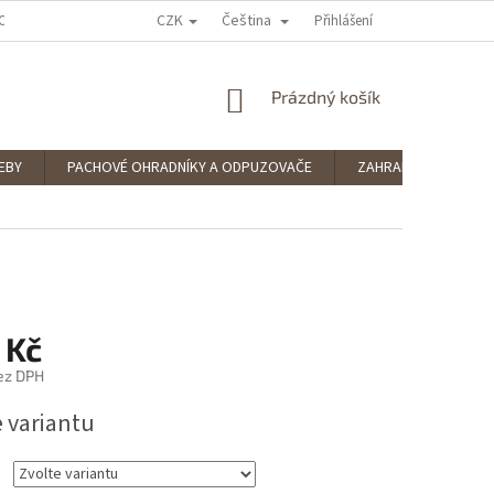
CZK
Čeština
OCENÍ OBCHODU
PODMÍNKY OCHRANY OSOBNÍCH ÚDAJŮ
Přihlášení
SPLÁTKOV
NÁKUPNÍ
Prázdný košík
KOŠÍK
EBY
PACHOVÉ OHRADNÍKY A ODPUZOVAČE
ZAHRADNÍ POTŘEBY
 Kč
ez DPH
e variantu